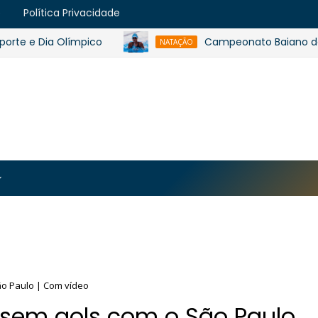
e
Política Privacidade
e Dia Olímpico
Campeonato Baiano de Invern
NATAÇÃO
https://blogger.googleusercontent.com/img/b/R29vZ2
MJmt46B38UavGLNADlZPp3WJsawKLw0eY0plU_7i0QrHK
-apyh9bjwiQOCE5l5b6G_CmilR3ZALUtTpTnUsybFk3YLAy
ão Paulo | Com vídeo
 sem gols com o São Paulo