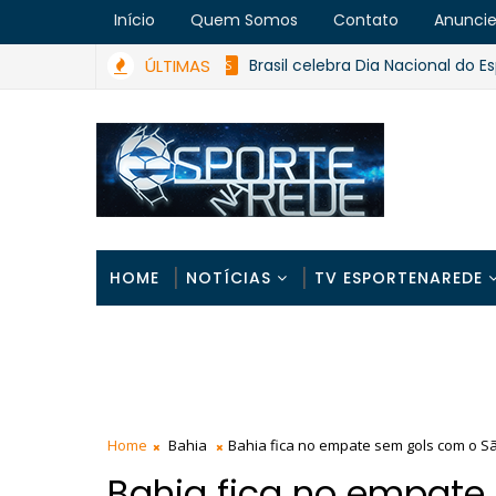
Início
Quem Somos
Contato
Anunci
ÚLTIMAS
Brasil celebra Dia Nacional do Esporte 
ESPORTES
HOME
NOTÍCIAS
TV ESPORTENAREDE
Home
Bahia
Bahia fica no empate sem gols com o S
Bahia fica no empate