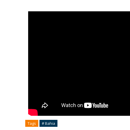
Tags
# Bahia