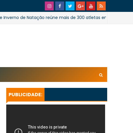
o de Natação reúne mais de 300 atletas em Salvador
xl/AVvXsEhpiMTi6Ud0ZPaRvj2gtk4tZYSHqzVBdE4E1UnB6T
U_lkXHkEEuuRY2u5oUwfnStqyXsLtpoqGhFBAQQsxBa4
KeBGQgp3qcO0oH/s728SaoJoao2026SSufotur.gif
PUBLICIDADE: