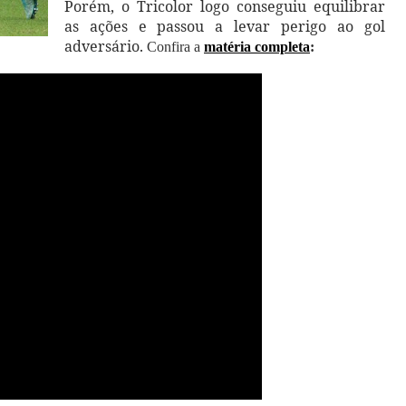
Porém, o Tricolor logo conseguiu equilibrar
as ações e passou a levar perigo ao gol
adversário.
Confira a
matéria completa
: