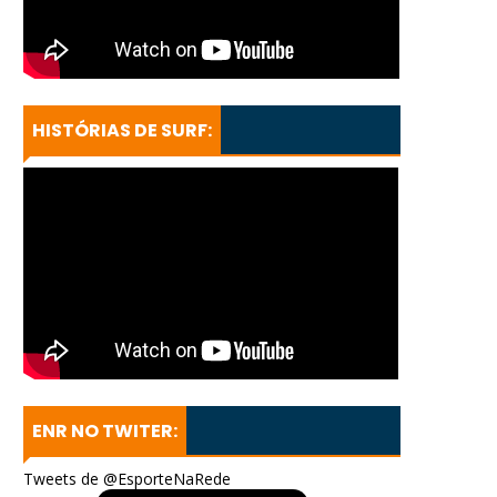
HISTÓRIAS DE SURF:
ENR NO TWITER:
Tweets de @EsporteNaRede