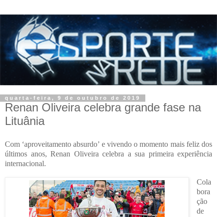
quarta-feira, 9 de outubro de 2019
Renan Oliveira celebra grande fase na
Lituânia
Com ‘aproveitamento absurdo’ e vivendo o momento mais feliz dos
últimos anos, Renan Oliveira celebra a sua primeira experiência
internacional.
Cola
bora
ção
de