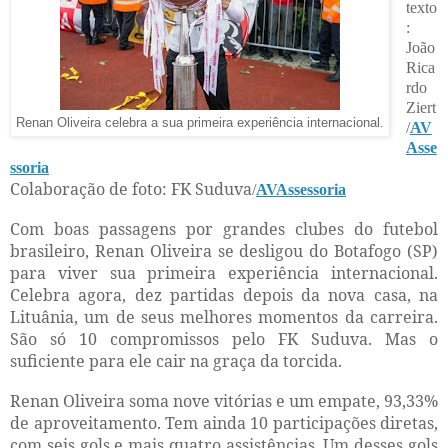
texto
:
João
Rica
rdo
Ziert
Renan Oliveira celebra a sua primeira experiência internacional.
/
AV
Asse
ssoria
Colaboração de foto: FK Suduva
/
AVAssessoria
Com boas passagens por grandes clubes do futebol
brasileiro, Renan Oliveira se desligou do Botafogo (SP)
para viver sua primeira experiência internacional.
Celebra agora, dez partidas depois da nova casa, na
Lituânia, um de seus melhores momentos da carreira.
São só 10 compromissos pelo FK Suduva. Mas o
suficiente para ele cair na graça da torcida.
Renan Oliveira soma nove vitórias e um empate, 93,33%
de aproveitamento. Tem ainda 10 participações diretas,
com seis gols e mais quatro assistências. Um desses gols