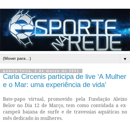
▼
quarta-feira, 3 de março de 2021
Carla Circenis participa de live ‘A Mulher
e o Mar: uma experiência de vida’
Bate-papo virtual, promovido pela Fundação Aleixo
Belov no Dia 12 de Março, tem como convidada a ex-
campeã baiana de surfe e de travessias aquáticas no
mês dedicado às mulheres.