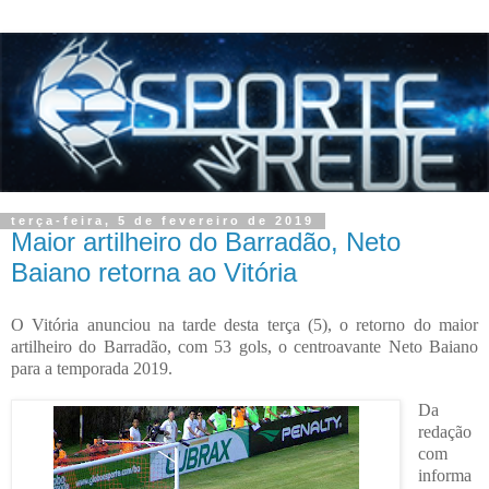
terça-feira, 5 de fevereiro de 2019
Maior artilheiro do Barradão, Neto
Baiano retorna ao Vitória
O Vitória anunciou na tarde desta terça (5), o retorno do maior
artilheiro do Barradão, com 53 gols, o centroavante Neto Baiano
para a temporada 2019.
Da
redação
com
informa