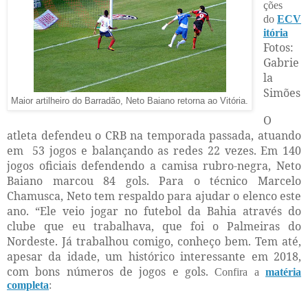
ções
do
ECV
itória
Fotos:
Gabrie
la
Simões
Maior artilheiro do Barradão, Neto Baiano retorna ao Vitória.
O
atleta defendeu o CRB na temporada passada, atuando
em
53 jogos e balançando as redes 22 vezes. Em 140
jogos oficiais defendendo a camisa rubro-negra, Neto
Baiano marcou 84 gols. Para o técnico Marcelo
Chamusca, Neto tem respaldo para ajudar o elenco este
ano. “Ele veio jogar no futebol da Bahia através do
clube que eu trabalhava, que foi o Palmeiras do
Nordeste. Já trabalhou comigo, conheço bem. Tem até,
apesar da idade, um histórico interessante em 2018,
com bons números de jogos e gols.
Confira a
matéria
completa
: