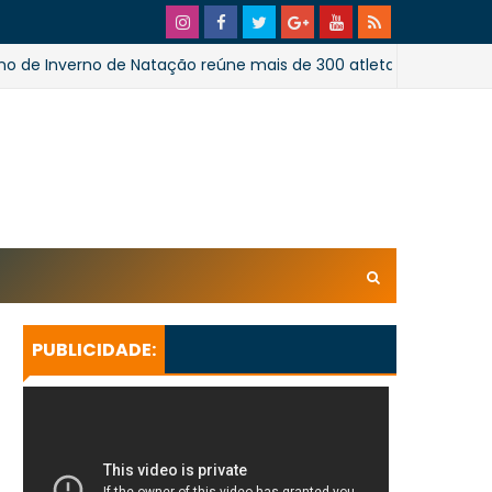
verno de Natação reúne mais de 300 atletas em Salvador
xl/AVvXsEhpiMTi6Ud0ZPaRvj2gtk4tZYSHqzVBdE4E1UnB6T
U_lkXHkEEuuRY2u5oUwfnStqyXsLtpoqGhFBAQQsxBa4
KeBGQgp3qcO0oH/s728SaoJoao2026SSufotur.gif
PUBLICIDADE: