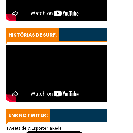
HISTÓRIAS DE SURF:
ENR NO TWITER:
Tweets de @EsporteNaRede