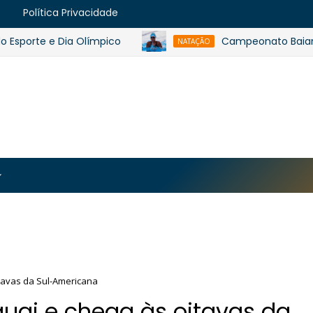
e
Política Privacidade
rte e Dia Olímpico
Campeonato Baiano de In
NATAÇÃO
https://blogger.googleusercontent.com/img/b/R29vZ2
MJmt46B38UavGLNADlZPp3WJsawKLw0eY0plU_7i0QrHK
-apyh9bjwiQOCE5l5b6G_CmilR3ZALUtTpTnUsybFk3YLAy
tavas da Sul-Americana
uai e chega às oitavas da