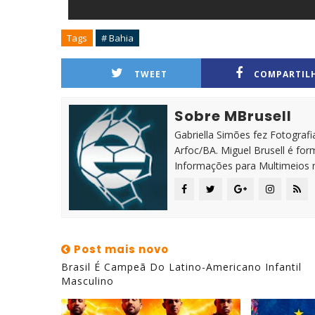
Tags
# Bahia
TWEET
COMPARTIL
Sobre MBrusell
Gabriella Simões fez Fotografia
Arfoc/BA. Miguel Brusell é f
Informações para Multimeios 
Post mais novo
Brasil É Campeã Do Latino-Americano Infantil
Masculino