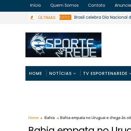
Início
Quem Somos
Contato
Anunci
ÚLTIMAS
Brasil celebra Dia Nacional do Espo
ESPORTES
HOME
NOTÍCIAS
TV ESPORTENAREDE
Home
Bahia
Bahia empata no Uruguai e chega às oi
Bahia empata no Urug