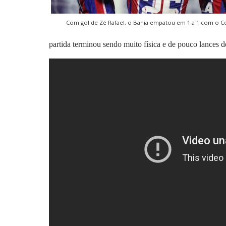
Com gol de Zé Rafael, o Bahia empatou em 1 a 1 com o C
partida terminou sendo muito física e de pouco lances de