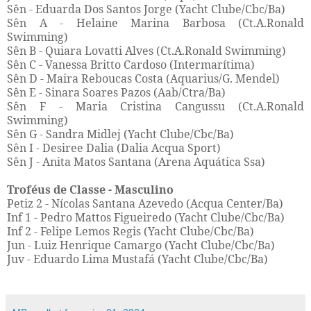
Sên - Eduarda Dos Santos Jorge (Yacht Clube/Cbc/Ba)
Sên A - Helaine Marina Barbosa (Ct.A.Ronald
Swimming)
Sên B - Quiara Lovatti Alves (Ct.A.Ronald Swimming)
Sên C - Vanessa Britto Cardoso (Intermarítima)
Sên D - Maira Reboucas Costa (Aquarius/G. Mendel)
Sên E - Sinara Soares Pazos (Aab/Ctra/Ba)
Sên F - Maria Cristina Cangussu (Ct.A.Ronald
Swimming)
Sên G - Sandra Midlej (Yacht Clube/Cbc/Ba)
Sên I - Desiree Dalia (Dalia Acqua Sport)
Sên J - Anita Matos Santana (Arena Aquática Ssa)
Troféus de Classe - Masculino
Petiz 2 - Nícolas Santana Azevedo (Acqua Center/Ba)
Inf 1 - Pedro Mattos Figueiredo (Yacht Clube/Cbc/Ba)
Inf 2 - Felipe Lemos Regis (Yacht Clube/Cbc/Ba)
Jun - Luiz Henrique Camargo (Yacht Clube/Cbc/Ba)
Juv - Eduardo Lima Mustafá (Yacht Clube/Cbc/Ba)