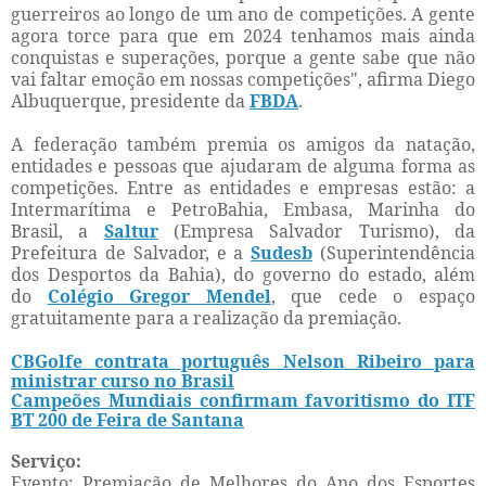
guerreiros ao longo de um ano de competições. A gente
agora torce para que em 2024 tenhamos mais ainda
conquistas e superações, porque a gente sabe que não
vai faltar emoção em nossas competições", afirma Diego
Albuquerque, presidente da
FBDA
.
A federação também premia os amigos da natação,
entidades e pessoas que ajudaram de alguma forma as
competições. Entre as entidades e empresas estão: a
Intermarítima e PetroBahia, Embasa, Marinha do
Brasil, a
Saltur
(Empresa Salvador Turismo), da
Prefeitura de Salvador, e a
Sudesb
(Superintendência
dos Desportos da Bahia), do governo do estado, além
do
Colégio Gregor Mendel
, que cede o espaço
gratuitamente para a realização da premiação.
CBGolfe contrata português Nelson Ribeiro para
ministrar curso no Brasil
Campeões Mundiais confirmam favoritismo do ITF
BT 200 de Feira de Santana
Serviço:
Evento: Premiação de Melhores do Ano dos Esportes