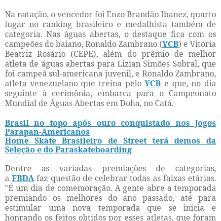
Na natação, o vencedor foi Enzo Brandão Ibanez, quarto
lugar no ranking brasileiro e medalhista também de
categoria. Nas águas abertas, o destaque fica com os
campeões do baiano, Ronaldo Zambrano (
YCB
) e Vitória
Beatriz Rosário (CEPE), além do prêmio de melhor
atleta de águas abertas para Lizian Simões Sobral, que
foi campeã sul-americana juvenil, e Ronaldo Zambrano,
atleta venezuelano que treina pelo
YCB
e que, no dia
seguinte à cerimônia, embarca para o Campeonato
Mundial de Águas Abertas em Doha, no Catá.
Brasil no topo após ouro conquistado nos Jogos
Parapan-Americanos
Home Skate Brasileiro de Street terá demos da
Seleção e do Paraskateboarding
Dentre as variadas premiações de categorias,
a
FBDA
faz questão de celebrar todas as faixas etárias.
"É um dia de comemoração. A gente abre a temporada
premiando os melhores do ano passado, até para
estimular uma nova temporada que se inicia e
honrando os feitos obtidos por esses atletas, que foram