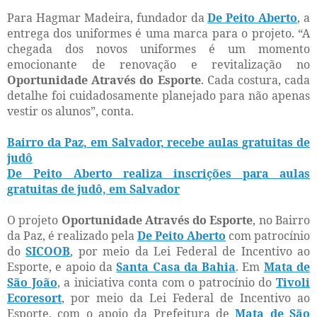
Para Hagmar Madeira, fundador da
De Peito Aberto
, a
entrega dos uniformes é uma marca para o projeto. “A
chegada dos novos uniformes é um momento
emocionante de renovação e revitalização no
Oportunidade Através do Esporte
. Cada costura, cada
detalhe foi cuidadosamente planejado para não apenas
vestir os alunos”, conta.
Bairro da Paz, em Salvador, recebe aulas gratuitas de
judô
De Peito Aberto realiza inscrições para aulas
gratuitas de judô, em Salvador
O projeto
Oportunidade Através do Esporte
, no Bairro
da Paz, é realizado pela
De Peito Aberto
com patrocínio
do
SICOOB
, por meio da Lei Federal de Incentivo ao
Esporte, e apoio da
Santa Casa da Bahia
. Em
Mata de
São João
, a iniciativa conta com o patrocínio do
Tivoli
Ecoresort
, por meio da Lei Federal de Incentivo ao
Esporte, com o apoio da Prefeitura de
Mata de São