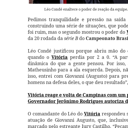
Léo Condé enaltece o poder de reação da equipe.
Pedimos tranquilidade e pressão na saída
construindo uma série de situações, que pod
foi ruim, mas o segundo mostrou o poder do
da
20 rodada da
série B
do
Campeonato Brasi
Léo Condé justificou porque abriu mão do 
quando o
Vitória
perdia por 2 a 0. “A pa
dinâmica do que a gente pensou. Por isso,
Matheusinho para a ala esquerda. Depois, nã
isso, entrei com Giovanni (Augusto) para pr
homens na defesa deles, o que deu resultado”,
Vitória reage e volta de Campinas com um
Governador Jerônimo Rodrigues autoriza d
O comandante do Léo do
Vitória
respondeu s
atuação de Giovanni Augusto, que, inclusiv
marcado pelo estreante Iury Castilho. “Peca