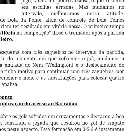
jogo, talvez um pouco ansiosa, o que resultou
em escolhas erradas. Mas mudamos no
intervalo, melhoramos nossa atitude.
 de bola da Ponte, além de controle de bola. Fomos
eriam ter resultado em vitória nossa. O primeiro tempo
Vitória
na competição” disse o treinador após a partida
leiro
.
esquema com três zagueiros no intervalo da partida,
rtir do momento em que sofremos o gol, mudamos a
 a entrada do Nem (Wellington) e o deslocamento do
o tinha motivo para continuar com três zagueiros, por
eencher o meio e as substituições para colocar quatro
 analisa.
 ponto
uplicação do acesso ao Barradão
obre os gols sofridos em cruzamentos e destacou a boa
e, construiu a jogada que resultou no gol de empate
mos neste aspecto. Essa formação em 3-5-2 é justamente