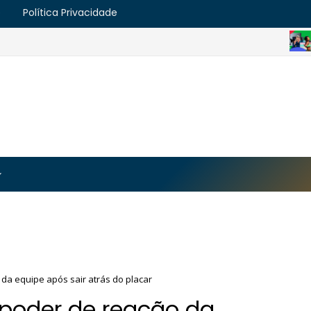
e
Política Privacidade
ESPO
https://blogger.googleusercontent.com/img/b/R29vZ2
MJmt46B38UavGLNADlZPp3WJsawKLw0eY0plU_7i0QrHK
-apyh9bjwiQOCE5l5b6G_CmilR3ZALUtTpTnUsybFk3YLAy
da equipe após sair atrás do placar
 poder de reação da