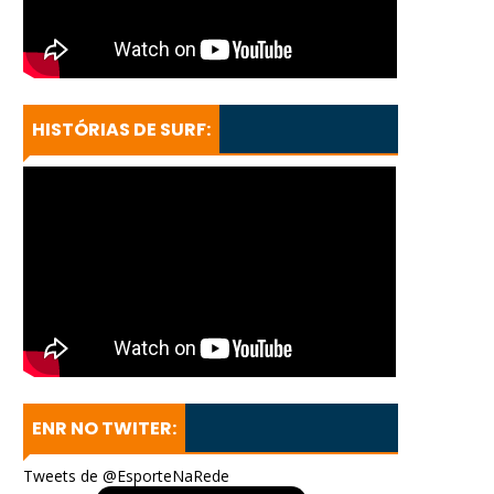
HISTÓRIAS DE SURF:
ENR NO TWITER:
Tweets de @EsporteNaRede