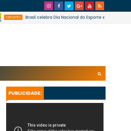
Brasil celebra Dia Nacional do Esporte e Dia Olímpico
RTES
xl/AVvXsEhpiMTi6Ud0ZPaRvj2gtk4tZYSHqzVBdE4E1UnB6T
U_lkXHkEEuuRY2u5oUwfnStqyXsLtpoqGhFBAQQsxBa4
KeBGQgp3qcO0oH/s728SaoJoao2026SSufotur.gif
PUBLICIDADE: