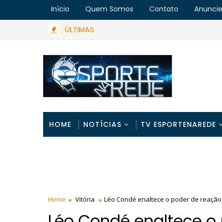
Início
Quem Somos
Contato
Anunci
ÚLTIMAS
HOME
NOTÍCIAS
TV ESPORTENAREDE
Home
Vitória
Léo Condé enaltece o poder de reação 
Léo Condé enaltece o