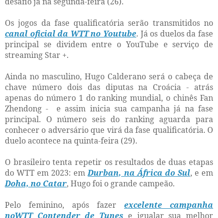
desafio já na segunda-feira (26).
Os jogos da fase qualificatória serão transmitidos no
canal oficial da WTT no Youtube
. Já os duelos da fase
principal se dividem entre o YouTube e serviço de
streaming Star +.
Ainda no masculino, Hugo Calderano será o cabeça de
chave número dois das diputas na Croácia - atrás
apenas do número 1 do ranking mundial, o chinês Fan
Zhendong -
e assim inicia sua campanha já na fase
principal. O número seis do ranking aguarda para
conhecer o adversário que virá da fase qualificatória. O
duelo acontece na quinta-feira (29).
O brasileiro tenta repetir os resultados de duas etapas
do WTT em 2023: em
Durban, na África do Sul
, e em
Doha, no Catar
, Hugo foi o grande campeão.
Pelo feminino, após fazer
excelente campanha
noWTT Contender de Tunes
e igualar sua melhor