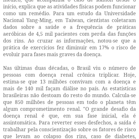
início, explica que as atividades físicas podem funcionar
como um remédio. Para um estudo da Universidade
Nacional Yang-Ming, em Taiwan, cientistas coletaram
dados sobre a saúde e a frequência de práticas
aeróbicas de 4,5 mil pacientes com perda das funções
dos rins. Ao cruzar as informações, notou-se que a
prática de exercícios fez diminuir em 17% o risco de
evoluir para fases mais graves da doença.
Nas últimas duas décadas, o Brasil viu o número de
pessoas com doença renal crônica triplicar. Hoje,
estima-se que 13 milhões convivam com a doen
ç
a e
mais de 140 mil fa
ç
am diálise no país. As estatísticas
brasileiras não destoam do resto do mundo. Calcula-se
que 850 milhões de pessoas em todo o planeta têm
algum comprometimento renal. "O grande desafio da
doença renal é que, em sua fase inicial, ela é
assintomática. Para reverter esses desfechos, a saída é
trabalhar pela conscientização sobre os fatores de risco
que levam ao colapso dos rins, caso de diabetes,