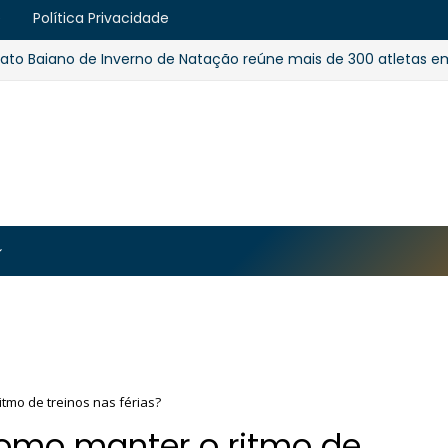
e
Política Privacidade
o de Inverno de Natação reúne mais de 300 atletas em Salva
https://blogger.googleusercontent.com/img/b/R29vZ2
MJmt46B38UavGLNADlZPp3WJsawKLw0eY0plU_7i0QrHK
-apyh9bjwiQOCE5l5b6G_CmilR3ZALUtTpTnUsybFk3YLAy
tmo de treinos nas férias?
omo manter o ritmo de