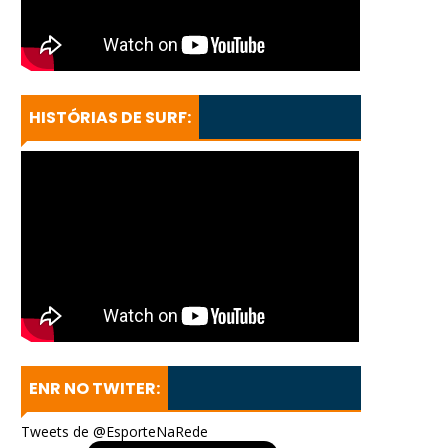
HISTÓRIAS DE SURF:
ENR NO TWITER:
Tweets de @EsporteNaRede