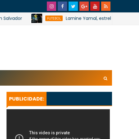
dor
Lamine Yamal, estrela do futebol espanhol,
FUTEBOL
xl/AVvXsEhpiMTi6Ud0ZPaRvj2gtk4tZYSHqzVBdE4E1UnB6T
U_lkXHkEEuuRY2u5oUwfnStqyXsLtpoqGhFBAQQsxBa4
KeBGQgp3qcO0oH/s728SaoJoao2026SSufotur.gif
PUBLICIDADE: