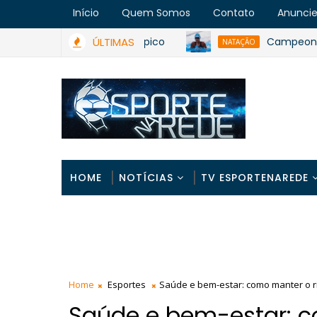
Início
Quem Somos
Contato
Anunci
ÚLTIMAS
Campeonato Baian
NATAÇÃO
HOME
NOTÍCIAS
TV ESPORTENAREDE
Home
Esportes
Saúde e bem-estar: como manter o ri
Saúde e bem-estar: c