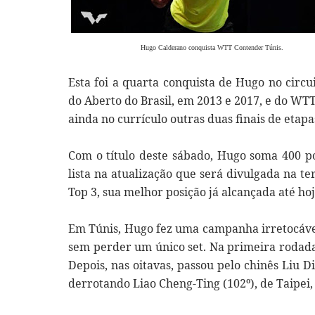
Hugo Calderano conquista WTT Contender Túnis.
Esta foi a quarta conquista de Hugo no circui
do Aberto do Brasil, em 2013 e 2017, e do WT
ainda no currículo outras duas finais de etapa
Com o título deste sábado, Hugo soma 400 p
lista na atualização que será divulgada na te
Top 3, sua melhor posição já alcançada até hoj
Em Túnis, Hugo fez uma campanha irretocável
sem perder um único set. Na primeira rodada,
Depois, nas oitavas, passou pelo chinês Liu D
derrotando Liao Cheng-Ting (102º), de Taipei, 