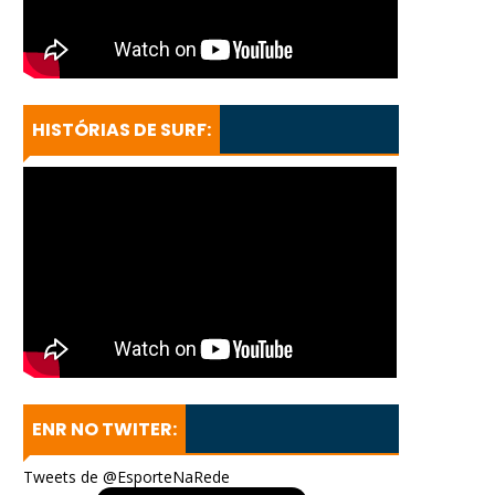
HISTÓRIAS DE SURF:
ENR NO TWITER:
Tweets de @EsporteNaRede