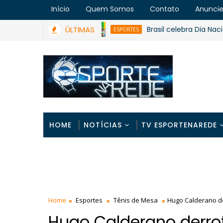
Início
Quem Somos
Contato
Anunci
ÚLTIMAS
Brasil celebra Dia Nacional d
ESPORTES
HOME
NOTÍCIAS
TV ESPORTENAREDE
Home
Esportes
Tênis de Mesa
Hugo Calderano de
Hugo Calderano derro