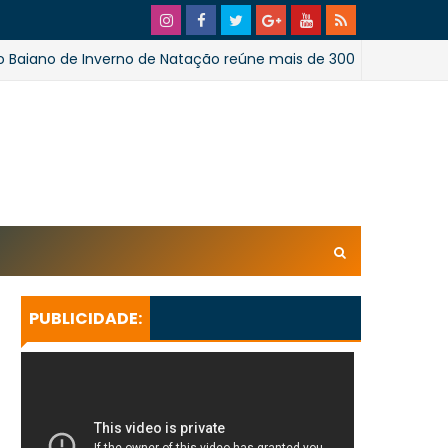
de Inverno de Natação reúne mais de 300 atletas em Salvado
xl/AVvXsEhpiMTi6Ud0ZPaRvj2gtk4tZYSHqzVBdE4E1UnB6T
U_lkXHkEEuuRY2u5oUwfnStqyXsLtpoqGhFBAQQsxBa4
KeBGQgp3qcO0oH/s728SaoJoao2026SSufotur.gif
PUBLICIDADE: