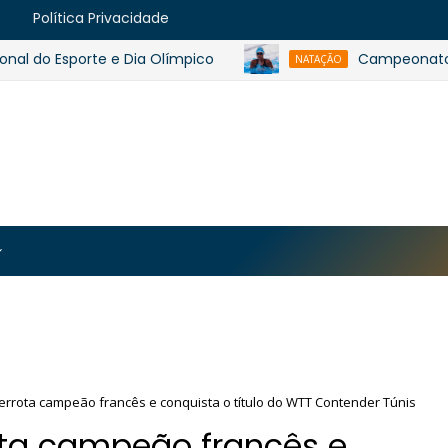
e
Política Privacidade
o Esporte e Dia Olímpico
Campeonato Baiano 
NATAÇÃO
https://blogger.googleusercontent.com/img/b/R29vZ2
MJmt46B38UavGLNADlZPp3WJsawKLw0eY0plU_7i0QrHK
-apyh9bjwiQOCE5l5b6G_CmilR3ZALUtTpTnUsybFk3YLAy
rrota campeão francês e conquista o título do WTT Contender Túnis
ta campeão francês e