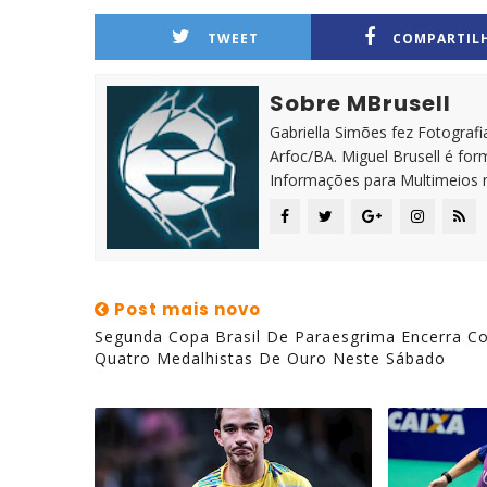
TWEET
COMPARTIL
Sobre MBrusell
Gabriella Simões fez Fotografia
Arfoc/BA. Miguel Brusell é f
Informações para Multimeios 
Post mais novo
Segunda Copa Brasil De Paraesgrima Encerra C
Quatro Medalhistas De Ouro Neste Sábado