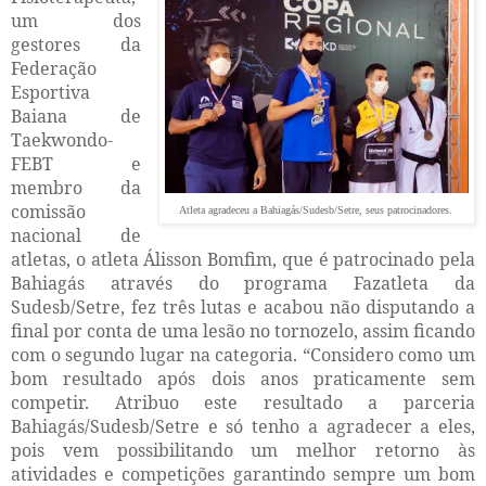
um dos
gestores da
Federação
Esportiva
Baiana de
Taekwondo-
FEBT e
membro da
comissão
Atleta agradeceu a Bahiagás/Sudesb/Setre, seus patrocinadores.
nacional de
atletas, o atleta Álisson Bomfim, que é patrocinado pela
Bahiagás através do programa Fazatleta da
Sudesb/Setre, fez três lutas e acabou não disputando a
final por conta de uma lesão no tornozelo, assim ficando
com o segundo lugar na categoria. “Considero como um
bom resultado após dois anos praticamente sem
competir. Atribuo este resultado a parceria
Bahiagás/Sudesb/Setre e só tenho a agradecer a eles,
pois vem possibilitando um melhor retorno às
atividades e competições garantindo sempre um bom