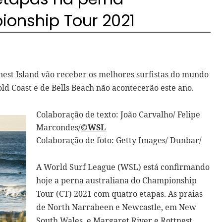
ionship Tour 2021
est Island vão receber os melhores surfistas do mundo
Gold Coast e de Bells Beach não acontecerão este ano.
Colaboração de texto: João Carvalho/ Felipe
Marcondes/
©WSL
Colaboração de foto: Getty Images/ Dunbar/
A World Surf League (WSL) está confirmando
hoje a perna australiana do Championship
Tour (CT) 2021 com quatro etapas. As praias
de North Narrabeen e Newcastle, em New
South Wales, e Margaret River e Rottnest