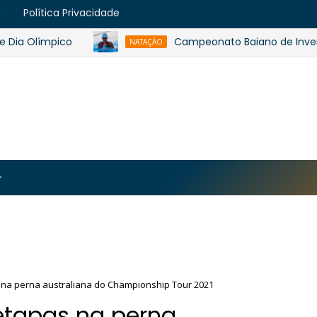
e
Política Privacidade
 Olímpico
Campeonato Baiano de Inverno de 
NATAÇÃO
https://blogger.googleusercontent.com/img/b/R29vZ2
MJmt46B38UavGLNADlZPp3WJsawKLw0eY0plU_7i0QrHK
-apyh9bjwiQOCE5l5b6G_CmilR3ZALUtTpTnUsybFk3YLAy
 na perna australiana do Championship Tour 2021
etapas na perna