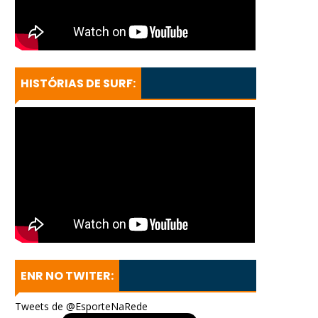
HISTÓRIAS DE SURF:
ENR NO TWITER:
Tweets de @EsporteNaRede