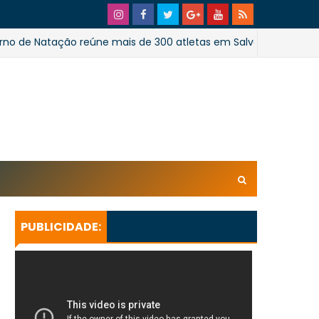
Natação reúne mais de 300 atletas em Salvador
FUT
xl/AVvXsEhpiMTi6Ud0ZPaRvj2gtk4tZYSHqzVBdE4E1UnB6T
U_lkXHkEEuuRY2u5oUwfnStqyXsLtpoqGhFBAQQsxBa4
KeBGQgp3qcO0oH/s728SaoJoao2026SSufotur.gif
PUBLICIDADE: