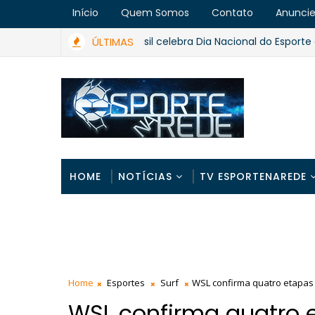
Início
Quem Somos
Contato
Anunci
ÚLTIMAS
Brasil celebra Dia Nacional do Esporte e Dia
ESPORTES
HOME
NOTÍCIAS
TV ESPORTENAREDE
Home
Esportes
Surf
WSL confirma quatro etapas
WSL confirma quatro 