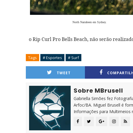
North Narrabeen em Sydney.
o Rip Curl Pro Bells Beach, não serão realizad
Tags
# Esportes
# Surf
TWEET
COMPARTIL
Sobre MBrusell
Gabriella Simões fez Fotografia
Arfoc/BA. Miguel Brusell é f
Informações para Multimeios 