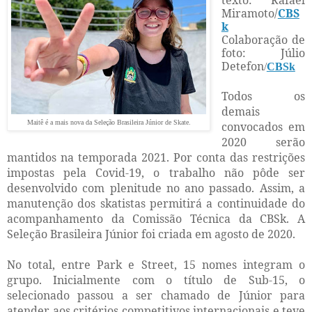
texto: Rafael
Miramoto/
CBS
k
Colaboração de
foto: Júlio
Detefon
/
CBSk
Todos os
demais
Maitê é a mais nova da Seleção Brasileira Júnior de Skate.
convocados em
2020 serão
mantidos na temporada 2021. Por conta das restrições
impostas pela Covid-19, o trabalho não pôde ser
desenvolvido com plenitude no ano passado. Assim, a
manutenção dos skatistas permitirá a continuidade do
acompanhamento da Comissão Técnica da CBSk. A
Seleção Brasileira Júnior foi criada em agosto de 2020.
No total, entre Park e Street, 15 nomes integram o
grupo. Inicialmente com o título de Sub-15, o
selecionado passou a ser chamado de Júnior para
atender aos critérios competitivos internacionais e teve