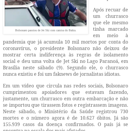
Após recuar de
um churrasco
que ele mesmo
tinha marcado
Bolsonaro passiou de Jet Ski com camisa do Bahia.
em meio à
pandemia que já acumula 10 mil mortos por conta do
coronavírus, o presidente Bolsonaro não deixou de
mostrar certa indiferença às regras de isolamento
social e deu uma volta de Jet Ski no Lago Paranoá, em
Brasília neste sábado (9). Segundo ele, o churrasco
nunca existiu e foi um faknews de jornalistas idiotas.
Em um vídeo que circula nas redes sociais, Bolsonaro
cumprimentou apoiadores que estavam fazendo,
justamente, um churrasco em outra embarcação e não
se importou que tirassem fotos e registrassem imagens.
Neste sábado, o Ministério da Saúde registrou 730
mortes e o número agora é de 10.627 óbitos. Já são
155.939 casos da doença confirmados. O país já se
encontra na escala dos mais afetados.