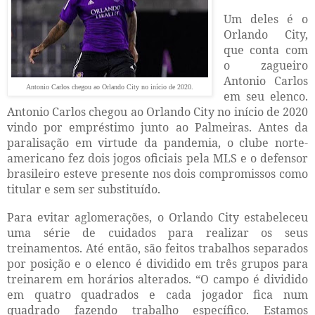
Um deles é o
Orlando City,
que conta com
o zagueiro
Antonio Carlos
Antonio Carlos chegou ao Orlando City no início de 2020.
em seu elenco.
Antonio Carlos chegou ao Orlando City no início de 2020
vindo por empréstimo junto ao Palmeiras. Antes da
paralisação em virtude da pandemia, o clube norte-
americano fez dois jogos oficiais pela MLS e o defensor
brasileiro esteve presente nos dois compromissos como
titular e sem ser substituído.
Para evitar aglomerações, o Orlando City estabeleceu
uma série de cuidados para realizar os seus
treinamentos. Até então, são feitos trabalhos separados
por posição e o elenco é dividido em três grupos para
treinarem em horários alterados. “O campo é dividido
em quatro quadrados e cada jogador fica num
quadrado fazendo trabalho específico. Estamos