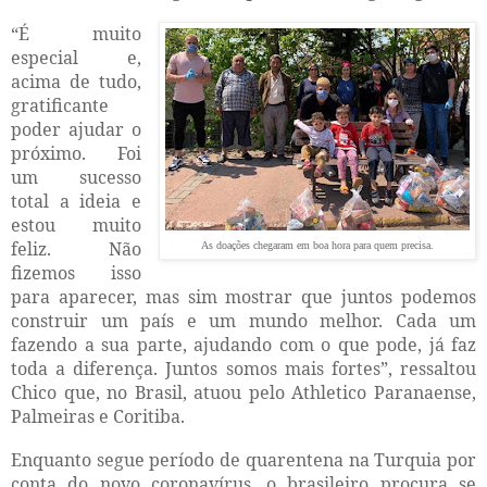
“É muito
especial e,
acima de tudo,
gratificante
poder ajudar o
próximo. Foi
um sucesso
total a ideia e
estou muito
feliz. Não
As doações chegaram em boa hora para quem precisa.
fizemos isso
para aparecer, mas sim mostrar que juntos podemos
construir um país e um mundo melhor. Cada um
fazendo a sua parte, ajudando com o que pode, já faz
toda a diferença. Juntos somos mais fortes”, ressaltou
Chico que, no Brasil, atuou pelo Athletico Paranaense,
Palmeiras e Coritiba.
Enquanto segue período de quarentena na Turquia por
conta do novo coronavírus, o brasileiro procura se