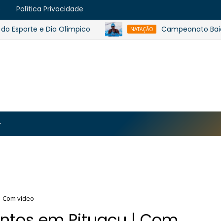
e
Política Privacidade
porte e Dia Olímpico
Campeonato Baiano de I
NATAÇÃO
https://blogger.googleusercontent.com/img/b/R29vZ2
MJmt46B38UavGLNADlZPp3WJsawKLw0eY0plU_7i0QrHK
-apyh9bjwiQOCE5l5b6G_CmilR3ZALUtTpTnUsybFk3YLAy
| Com vídeo
antos em Pituaçu | Com