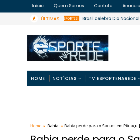
Início
Quem Somos
Contato
Anunci
ÚLTIMAS
Brasil celebra Dia Nacional do Es
ESPORTES
HOME
NOTÍCIAS
TV ESPORTENAREDE
Home
Bahia
Bahia perde para o Santos em Pituaçu 
Bahia perde para o S