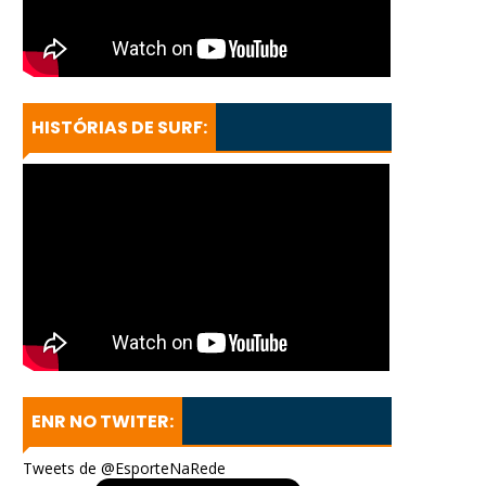
HISTÓRIAS DE SURF:
ENR NO TWITER:
Tweets de @EsporteNaRede