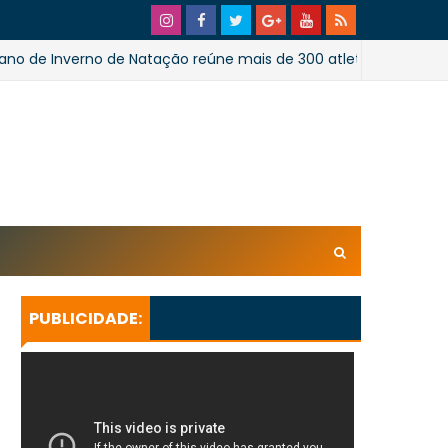
nverno de Natação reúne mais de 300 atletas em Salvador
xl/AVvXsEhpiMTi6Ud0ZPaRvj2gtk4tZYSHqzVBdE4E1UnB6T
U_lkXHkEEuuRY2u5oUwfnStqyXsLtpoqGhFBAQQsxBa4
KeBGQgp3qcO0oH/s728SaoJoao2026SSufotur.gif
PUBLICIDADE: