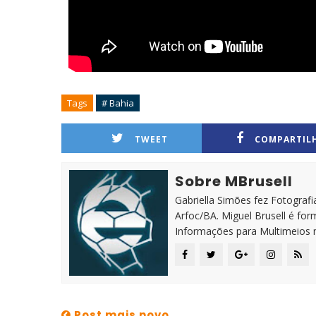
Tags
# Bahia
TWEET
COMPARTIL
Sobre MBrusell
Gabriella Simões fez Fotografia
Arfoc/BA. Miguel Brusell é f
Informações para Multimeios 
Post mais novo