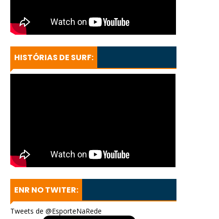
HISTÓRIAS DE SURF:
ENR NO TWITER:
Tweets de @EsporteNaRede