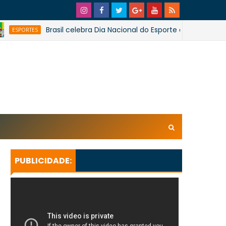
Brasil celebra Dia Nacional do Esporte e Dia Olímpico
S
xl/AVvXsEhpiMTi6Ud0ZPaRvj2gtk4tZYSHqzVBdE4E1UnB6T
U_lkXHkEEuuRY2u5oUwfnStqyXsLtpoqGhFBAQQsxBa4
KeBGQgp3qcO0oH/s728SaoJoao2026SSufotur.gif
PUBLICIDADE: