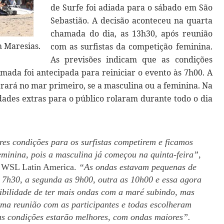
de Surfe foi adiada para o sábado em São
Sebastião. A decisão aconteceu na quarta
chamada do dia, as 13h30, após reunião
m Maresias.
com as surfistas da competição feminina.
As previsões indicam que as condições
mada foi antecipada para reiniciar o evento às 7h00. A
trará no mar primeiro, se a masculina ou a feminina. Na
idades extras para o público rolaram durante todo o dia
res condições para os surfistas competirem e ficamos
feminina, pois a masculina já começou na quinta-feira”
,
a WSL Latin America.
“As ondas estavam pequenas de
 7h30, a segunda as 9h00, outra as 10h00 e essa agora
sibilidade de ter mais ondas com a maré subindo, mas
ima reunião com as participantes e todas escolheram
as condições estarão melhores, com ondas maiores”.