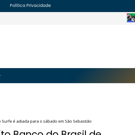
e
Política Privacidade
ESPORTE
na prova dos 21K | Claro da Maratona do Rio 2025
https://blogger.googleusercontent.com/img/b/R29vZ2
MJmt46B38UavGLNADlZPp3WJsawKLw0eY0plU_7i0QrHK
-apyh9bjwiQOCE5l5b6G_CmilR3ZALUtTpTnUsybFk3YLAy
de Surfe é adiada para o sábado em São Sebastião
to Banco do Brasil de