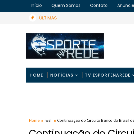
Início
Quem Somos
Contato
Anunci
ÚLTIMAS
P Open começa hoje
Vitória histórica 
CORRIDA DE RUA
HOME
NOTÍCIAS
TV ESPORTENAREDE
Home
wsl
Continuação do Circuito Banco do Brasil 
Continuação do Circui