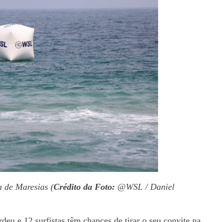
a de Maresias (
Crédito da Foto:
@WSL / Daniel
deu e 12 surfistas têm chances de tirar o seu convite na