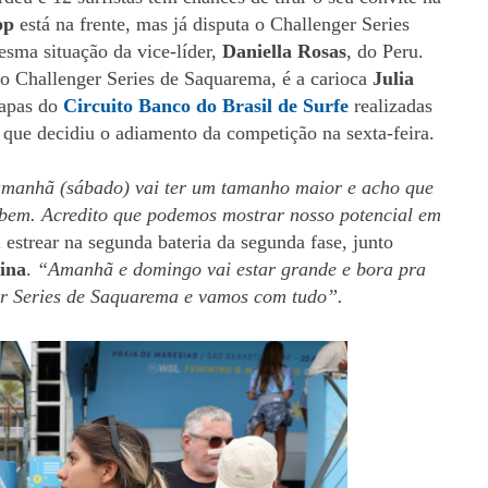
pp
está na frente, mas já disputa o Challenger Series
esma situação da vice-líder,
Daniella Rosas
, do Peru.
 o Challenger Series de Saquarema, é a carioca
Julia
tapas do
Circuito Banco do Brasil de Surfe
realizadas
que decidiu o adiamento da competição na sexta-feira.
amanhã (sábado) vai ter um tamanho maior e acho que
o bem. Acredito que podemos mostrar nosso potencial em
i estrear na segunda bateria da segunda fase, junto
ina
.
“Amanhã e domingo vai estar grande e bora pra
er Series de Saquarema e vamos com tudo”.