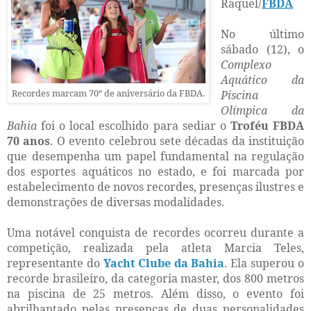
Raquel/
FBDA
No último
sábado (12), o
Complexo
Aquático da
Recordes marcam 70º de aniversário da FBDA.
Piscina
Olímpica da
Bahia
foi o local escolhido para sediar o
Troféu FBDA
70 anos
. O evento celebrou sete décadas da instituição
que desempenha um papel fundamental na regulação
dos esportes aquáticos no estado, e foi marcada por
estabelecimento de novos recordes, presenças ilustres e
demonstrações de diversas modalidades.
Uma notável conquista de recordes ocorreu durante a
competição, realizada pela atleta Marcia Teles,
representante do
Yacht Clube da Bahia
. Ela superou o
recorde brasileiro, da categoria master, dos 800 metros
na piscina de 25 metros. Além disso, o evento foi
abrilhantado pelas presenças de duas personalidades