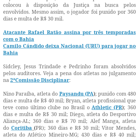
colocou à disposição da Justiça na busca pelos
envolvidos. Mesmo assim, o jogador foi punido por 360
dias e multa de R$ 30 mil.
Atacante Rafael Ratão assina por três temporadas
com o Bahia
Camilo Cándido deixa Nacional (URU) para jogar no
Bahia
Sidcley, Jesus Trindade e Pedrinho foram absolvidos
pelos auditores. Veja a pena dos atletas no julgamento
na
2ªComissão Disciplinar
:
Nino Paraíba, atleta do
Paysandu (PA
)
; punido com 480
dias e multa de R$ 40 mil; Bryan, atleta profissional que
teve como último clube no Brasil o
Athletic (PR
)
; 360
dias e multa de R$ 30 mil; Diego, atleta do Desportivo
Aliança-AL; 360 dias e R$ 70 mil; Alef Manga, atleta
do
Coritiba
(
PR); 360 dias e R$ 30 mil; Vitor Mendes,
atleta do Atlético Mineiro-MG; 430 dias e R$ 40 mil;