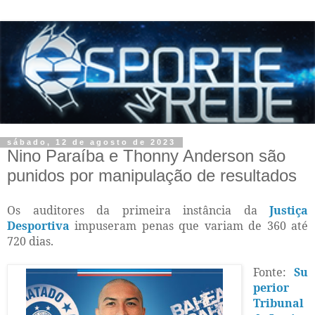
sábado, 12 de agosto de 2023
Nino Paraíba e Thonny Anderson são
punidos por manipulação de resultados
Os auditores da primeira instância da
Justiça
Desportiva
impuseram penas que variam de 360 até
720 dias.
Fonte:
Su
perior
Tribunal