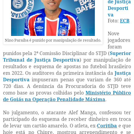
de Justiça
Desporti
va
Foto:
ECB
Nove
jogadores
Nino Paraíba é punido por manipulação de resultado.
foram
punidos pela 2ª Comissão Disciplinar do STJD (
Superior
Tribunal de Justiça Desportiva
) por manipulação de
resultados e esquema de apostas no futebol brasileiro
em 2022. Os auditores da primeira instância da
Justiça
Desportiva
impuseram penas que variam de 360 até
720 dias. A denúncia da Procuradoria do STJD teve
como base as provas colhidas pelo
Ministério Público
de Goiás na Operação Penalidade Máxima
.
No julgamento, o atacante Alef Manga, confessou ter
participado do esquema de receber dinheiro em troca
de levar um cartão amarelo. O atleta, ex-
Coritiba
e que
hoje está no Chipre, mostrou arrependimento e se