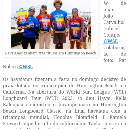
ão de
texto:
João
Carvalho/
Gabriel
Gontijo/
©WSL
Colaboraç
Havaianos ganham três títulos em Huntington Beach.
ão de
foto: Pat
Nolan /
©WSL
Os havaianos fizeram a festa no domingo decisivo de
praia lotada no icônico píer de Huntington Beach, na
Califórnia. Na abertura do World Surf League (WSL)
Longboard Tour (WLT) 2023, só deu Havaí. Kelis
Kaleopaa conquistou o bicampeonato no Huntington
Beach Longboard Classic, na final havaiana com a
tricampeã mundial, Honolua Blomfield. E Kaniela
Stewart impediu o bi do californiano Taylor Jensen na