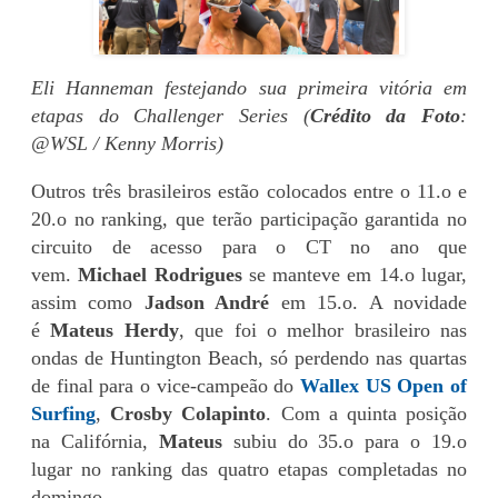
Eli Hanneman festejando sua primeira vitória em
etapas do Challenger Series (
Crédito da Foto
:
@WSL / Kenny Morris)
Outros três brasileiros estão colocados entre o 11.o e
20.o no ranking, que terão participação garantida no
circuito de acesso para o CT no ano que
vem.
Michael Rodrigues
se manteve em 14.o lugar,
assim como
Jadson André
em 15.o. A novidade
é
Mateus Herdy
, que foi o melhor brasileiro nas
ondas de Huntington Beach, só perdendo nas quartas
de final para o vice-campeão do
Wallex US Open of
Surfing
,
Crosby Colapinto
. Com a quinta posição
na Califórnia,
Mateus
subiu do 35.o para o 19.o
lugar no ranking das quatro etapas completadas no
domingo.