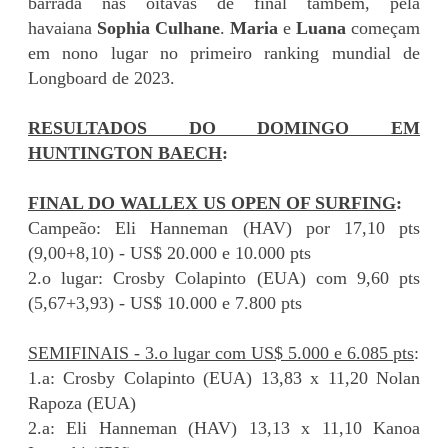
barrada nas oitavas de final também, pela
havaiana
Sophia Culhane
.
Maria
e
Luana
começam
em nono lugar no primeiro ranking mundial de
Longboard de 2023.
RESULTADOS DO DOMINGO EM
HUNTINGTON BAECH
:
FINAL DO WALLEX US OPEN OF SURFING
:
Campeão: Eli Hanneman (HAV) por 17,10 pts
(9,00+8,10) - US$ 20.000 e 10.000 pts
2.o lugar: Crosby Colapinto (EUA) com 9,60 pts
(5,67+3,93) - US$ 10.000 e 7.800 pts
SEMIFINAIS - 3.o lugar com US$ 5.000 e 6.085 pts
:
1.a: Crosby Colapinto (EUA) 13,83 x 11,20 Nolan
Rapoza (EUA)
2.a: Eli Hanneman (HAV) 13,13 x 11,10 Kanoa