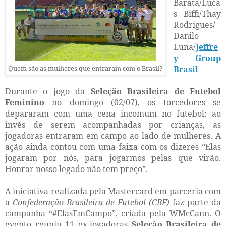
Barata/Luca
s Biffi/Thay
Rodrigues/
Danilo
Luna/
Jeffre
y Group
Quem são as mulheres que entraram com o Brasil?
Brasil
Durante o jogo da
Seleção Brasileira de Futebol
Feminino
no domingo (02/07), os torcedores se
depararam com uma cena incomum no futebol: ao
invés de serem acompanhadas por crianças, as
jogadoras entraram em campo ao lado de mulheres. A
ação ainda contou com uma faixa com os dizeres “Elas
jogaram por nós, para jogarmos pelas que virão.
Honrar nosso legado não tem preço”.
A iniciativa realizada pela Mastercard em parceria com
a
Confederação Brasileira de Futebol (CBF)
faz parte da
campanha “#ElasEmCampo”, criada pela WMcCann. O
evento reuniu 11 ex-jogadoras
Seleção Brasileira de