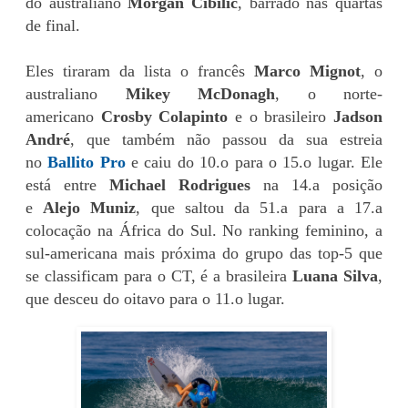
do australiano
Morgan Cibilic
, barrado nas quartas
de final.
Eles tiraram da lista o francês
Marco Mignot
, o
australiano
Mikey McDonagh
, o norte-
americano
Crosby Colapinto
e o brasileiro
Jadson
André
, que também não passou da sua estreia
no
Ballito Pro
e caiu do 10.o para o 15.o lugar. Ele
está entre
Michael Rodrigues
na 14.a posição
e
Alejo Muniz
, que saltou da 51.a para a 17.a
colocação na África do Sul. No ranking feminino, a
sul-americana mais próxima do grupo das top-5 que
se classificam para o CT, é a brasileira
Luana Silva
,
que desceu do oitavo para o 11.o lugar.