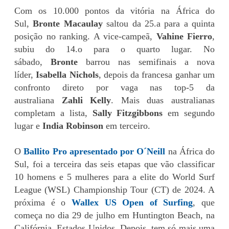
Com os 10.000 pontos da vitória na África do
Sul,
Bronte Macaulay
saltou da 25.a para a quinta
posição no ranking. A vice-campeã,
Vahine Fierro
,
subiu do 14.o para o quarto lugar. No
sábado,
Bronte
barrou nas semifinais a nova
líder,
Isabella Nichols
, depois da francesa ganhar um
confronto direto por vaga nas top-5 da
australiana
Zahli Kelly
. Mais duas australianas
completam a lista,
Sally Fitzgibbons
em segundo
lugar e
India Robinson
em terceiro.
O
Ballito Pro apresentado por O´Neill
na África do
Sul, foi a terceira das seis etapas que vão classificar
10 homens e 5 mulheres para a elite do World Surf
League (WSL) Championship Tour (CT) de 2024. A
próxima é o
Wallex US Open of Surfing
, que
começa no dia 29 de julho em Huntington Beach, na
Califórnia, Estados Unidos. Depois, tem só mais uma