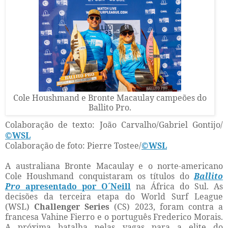
Cole Houshmand e Bronte Macaulay campeões do
Ballito Pro.
Colaboração de texto: João Carvalho/Gabriel Gontijo/
©WSL
Colaboração de foto: Pierre Tostee/
©WSL
A australiana Bronte Macaulay e o norte-americano
Cole Houshmand conquistaram os títulos do
Ballito
Pro
apresentado por O´Neill
na África do Sul. As
decisões da terceira etapa do World Surf League
(WSL)
Challenger Series
(CS) 2023, foram contra a
francesa Vahine Fierro e o português Frederico Morais.
A próxima batalha pelas vagas para a elite do