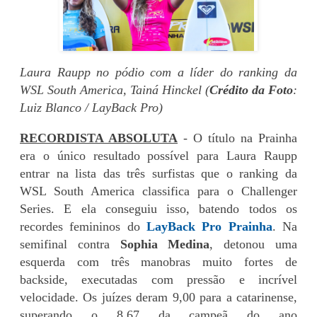
Laura Raupp no pódio com a líder do ranking da
WSL South America, Tainá Hinckel (
Crédito da Foto
:
Luiz Blanco / LayBack Pro)
RECORDISTA ABSOLUTA
- O título na Prainha
era o único resultado possível para Laura Raupp
entrar na lista das três surfistas que o ranking da
WSL South America classifica para o Challenger
Series. E ela conseguiu isso, batendo todos os
recordes femininos do
LayBack Pro Prainha
. Na
semifinal contra
Sophia Medina
, detonou uma
esquerda com três manobras muito fortes de
backside, executadas com pressão e incrível
velocidade. Os juízes deram 9,00 para a catarinense,
superando o 8,67 da campeã do ano