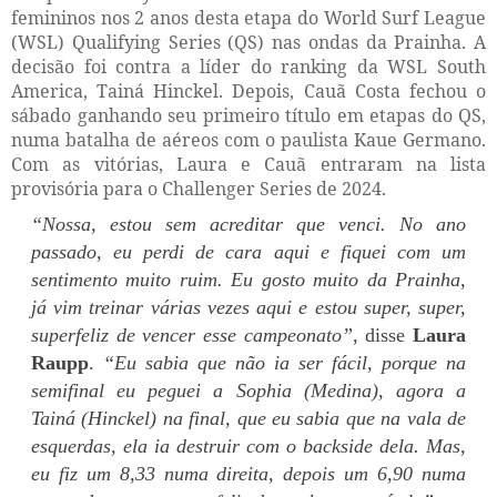
femininos nos 2 anos desta etapa do World Surf League
(WSL) Qualifying Series (QS) nas ondas da Prainha. A
decisão foi contra a líder do ranking da WSL South
America, Tainá Hinckel. Depois, Cauã Costa fechou o
sábado ganhando seu primeiro título em etapas do QS,
numa batalha de aéreos com o paulista Kaue Germano.
Com as vitórias, Laura e Cauã entraram na lista
provisória para o Challenger Series de 2024.
“Nossa, estou sem acreditar que venci. No ano
passado, eu perdi de cara aqui e fiquei com um
sentimento muito ruim. Eu gosto muito da Prainha,
já vim treinar várias vezes aqui e estou super, super,
superfeliz de vencer esse campeonato”
, disse
Laura
Raupp
.
“Eu sabia que não ia ser fácil, porque na
semifinal eu peguei a Sophia (Medina), agora a
Tainá (Hinckel) na final, que eu sabia que na vala de
esquerdas, ela ia destruir com o backside dela. Mas,
eu fiz um 8,33 numa direita, depois um 6,90 numa