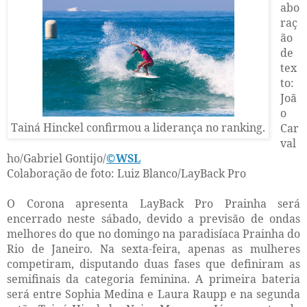
abo
raç
ão
de
tex
to:
Joã
o
Tainá Hinckel confirmou a liderança no ranking.
Car
val
ho/Gabriel Gontijo/
©WSL
Colaboração de foto: Luiz Blanco/LayBack Pro
O Corona apresenta LayBack Pro Prainha será
encerrado neste sábado, devido a previsão de ondas
melhores do que no domingo na paradisíaca Prainha do
Rio de Janeiro. Na sexta-feira, apenas as mulheres
competiram, disputando duas fases que definiram as
semifinais da categoria feminina. A primeira bateria
será entre Sophia Medina e Laura Raupp e na segunda