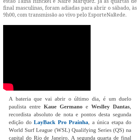
estão Tainá Hinckel e Naire Marquez. Já as quartas de
final masculinas, foram adiadas para abrir o sábado, às
9h00, com transmissão ao vivo pelo EsporteNaRede.
A bateria que vai abrir o último dia, é um duelo
paulista entre
Kaue Germano
e
Weslley Dantas
,
recordista absoluto de nota e pontos desta segunda
edição do
LayBack Pro Prainha
, a única etapa do
World Surf League (WSL) Qualifying Series (QS) na
capital do Rio de Janeiro. A segunda quarta de final