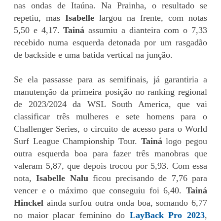
nas ondas de Itaúna. Na Prainha, o resultado se
repetiu, mas
Isabelle
largou na frente, com notas
5,50 e 4,17.
Tainá
assumiu a dianteira com o 7,33
recebido numa esquerda detonada por um rasgadão
de backside e uma batida vertical na junção.
Se ela passasse para as semifinais, já garantiria a
manutenção da primeira posição no ranking regional
de 2023/2024 da WSL South America, que vai
classificar três mulheres e sete homens para o
Challenger Series, o circuito de acesso para o World
Surf League Championship Tour.
Tainá
logo pegou
outra esquerda boa para fazer três manobras que
valeram 5,87, que depois trocou por 5,93. Com essa
nota,
Isabelle Nalu
ficou precisando de 7,76 para
vencer e o máximo que conseguiu foi 6,40.
Tainá
Hinckel
ainda surfou outra onda boa, somando 6,77
no maior placar feminino do
LayBack Pro 2023
,