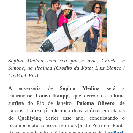
Sophia Medina com seu pai e mãe, Charles e
Simone, na Prainha (
Crédito da Foto:
Luiz Blanco /
LayBack Pro)
A adversária de
Sophia Medina
será a
catarinense
Laura Raupp
, que derrotou a última
surfista do Rio de Janeiro,
Paloma Olivero
, de
Buzios.
Laura
já coleciona duas vitórias em etapas
do Qualifying Series esse ano, conquistando o
bicampeonato consecutivo no QS do Peru em Punta
Rocas e ganhando o último evento antes do
LayBack