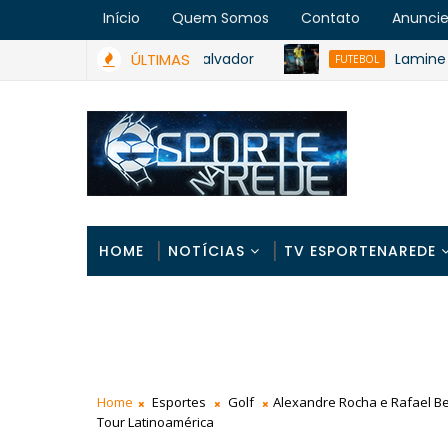
Início
Quem Somos
Contato
Anunci
 de 300 atletas em Salvador
ÚLTIMAS
Lamine Yamal, 
FUTEBOL
HOME
NOTÍCIAS
TV ESPORTENAREDE
Home
Esportes
Golf
Alexandre Rocha e Rafael Be
Tour Latinoamérica