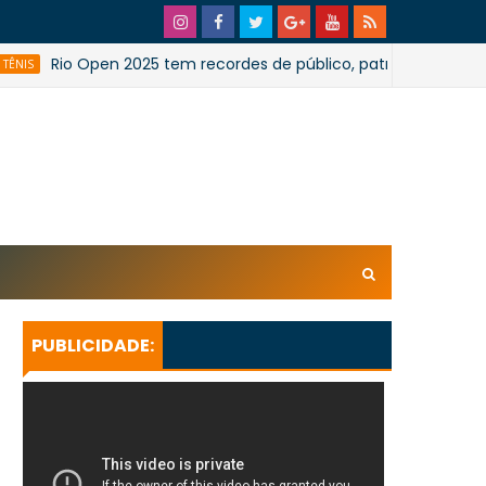
Rio Open 2025 tem recordes de público, patrocinadores, jornali
xl/AVvXsEhpiMTi6Ud0ZPaRvj2gtk4tZYSHqzVBdE4E1UnB6T
U_lkXHkEEuuRY2u5oUwfnStqyXsLtpoqGhFBAQQsxBa4
KeBGQgp3qcO0oH/s728SaoJoao2026SSufotur.gif
PUBLICIDADE: