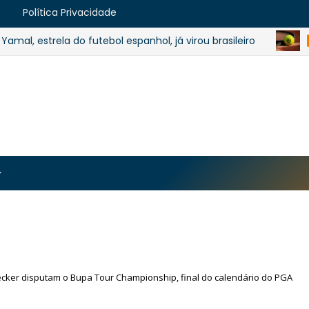
e
Política Privacidade
estrela do futebol espanhol, já virou brasileiro
TÊNIS
https://blogger.googleusercontent.com/img/b/R29vZ2
MJmt46B38UavGLNADlZPp3WJsawKLw0eY0plU_7i0QrHK
-apyh9bjwiQOCE5l5b6G_CmilR3ZALUtTpTnUsybFk3YLAy
cker disputam o Bupa Tour Championship, final do calendário do PGA