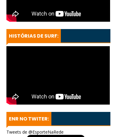
HISTÓRIAS DE SURF:
ENR NO TWITER:
Tweets de @EsporteNaRede