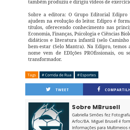
também produziu e dirigiu vídeos de exercício
Sobre a editora: O Grupo Editorial Edipro
ajudem na evolução do leitor. Edipro é form
títulos, oferecendo conhecimento nas princip
Economia, Finanças, Psicologia e Ciências Bioló
didáticos e literatura infantil (selo Caminho
bem-estar (Selo Mantra). Na Edipro, temos 
nome vem de EDIções PROfissionais, ou se
transformador.
Tags
# Corrida de Rua
# Esportes
TWEET
COMPARTIL
Sobre MBrusell
Gabriella Simões fez Fotografia
Arfoc/BA. Miguel Brusell é f
Informações para Multimeios 