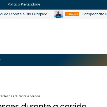
e
Política Privacidade
Esporte e Dia Olímpico
Campeonato Baiano de
NATAÇÃO
https://blogger.googleusercontent.com/img/b/R29vZ2
MJmt46B38UavGLNADlZPp3WJsawKLw0eY0plU_7i0QrHK
-apyh9bjwiQOCE5l5b6G_CmilR3ZALUtTpTnUsybFk3YLAy
tar lesões durante a corrida
esões durante a corrida