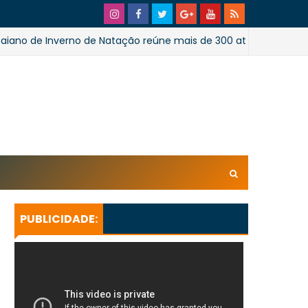
 Inverno de Natação reúne mais de 300 atletas em Salvador
xl/AVvXsEhpiMTi6Ud0ZPaRvj2gtk4tZYSHqzVBdE4E1UnB6T
U_lkXHkEEuuRY2u5oUwfnStqyXsLtpoqGhFBAQQsxBa4
KeBGQgp3qcO0oH/s728SaoJoao2026SSufotur.gif
PUBLICIDADE: