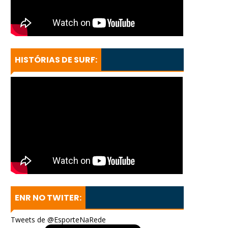
HISTÓRIAS DE SURF:
ENR NO TWITER:
Tweets de @EsporteNaRede