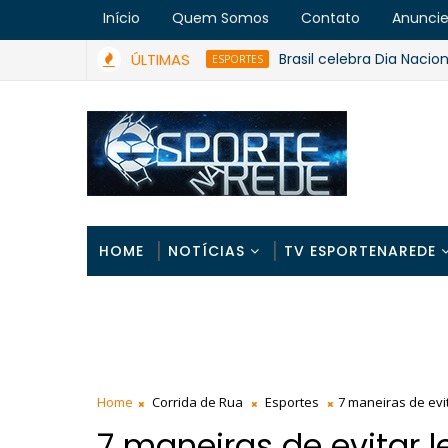
Início
Quem Somos
Contato
Anunci
ÚLTIMAS
Brasil celebra Dia Nacional do 
ESPORTES
HOME
NOTÍCIAS
TV ESPORTENAREDE
Home
Corrida de Rua
Esportes
7 maneiras de evi
7 maneiras de evitar l