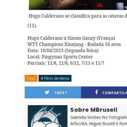
Hugo Calderano se classifica para as oitavas d
(11).
Hugo Calderano x Simon Gauzy (França)
WTT Champions Xinxiang - Rodada 16 avos
Data: 10/04/2023 (Segunda-feira)
Local: Pingyuan Sports Center
Parciais: 11/8, 11/8, 6/11, 7/11 e 11/7
Tags
# Tênis de Mesa
TWEET
COMPARTIL
Sobre MBrusell
Gabriella Simões fez Fotografia
Arfoc/BA. Miguel Brusell é f