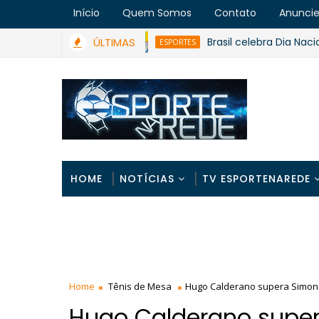
Início
Quem Somos
Contato
Anunci
ÚLTIMAS
Brasil celebra Dia Nacional d
ESPORTES
HOME
NOTÍCIAS
TV ESPORTENAREDE
Home
Tênis de Mesa
Hugo Calderano supera Simon 
Hugo Calderano supe