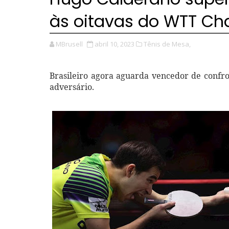
às oitavas do WTT Ch
MBrusell
abril 10, 2023
Tênis de Mesa,
Brasileiro agora aguarda vencedor de confr
adversário.