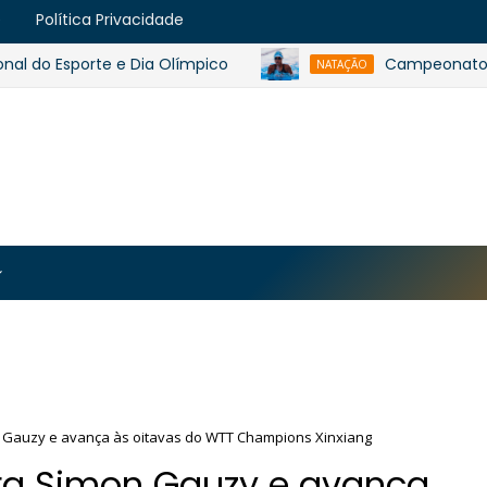
e
Política Privacidade
o Esporte e Dia Olímpico
Campeonato Baiano 
NATAÇÃO
https://blogger.googleusercontent.com/img/b/R29vZ2
MJmt46B38UavGLNADlZPp3WJsawKLw0eY0plU_7i0QrHK
-apyh9bjwiQOCE5l5b6G_CmilR3ZALUtTpTnUsybFk3YLAy
Gauzy e avança às oitavas do WTT Champions Xinxiang
ra Simon Gauzy e avança