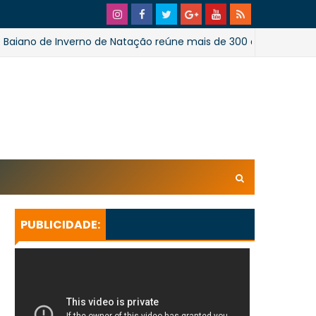
de Inverno de Natação reúne mais de 300 atletas em Salvador
xl/AVvXsEhpiMTi6Ud0ZPaRvj2gtk4tZYSHqzVBdE4E1UnB6T
U_lkXHkEEuuRY2u5oUwfnStqyXsLtpoqGhFBAQQsxBa4
KeBGQgp3qcO0oH/s728SaoJoao2026SSufotur.gif
PUBLICIDADE: