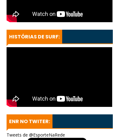
HISTÓRIAS DE SURF:
ENR NO TWITER:
Tweets de @EsporteNaRede