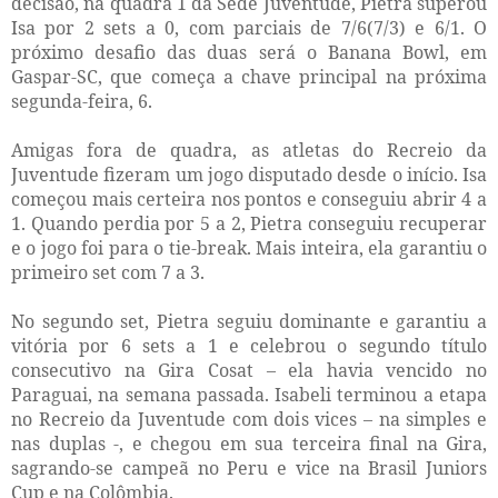
decisão, na quadra 1 da Sede Juventude, Pietra superou
Isa por 2 sets a 0, com parciais de 7/6(7/3) e 6/1. O
próximo desafio das duas será o Banana Bowl, em
Gaspar-SC, que começa a chave principal na próxima
segunda-feira, 6.
Amigas fora de quadra, as atletas do Recreio da
Juventude fizeram um jogo disputado desde o início. Isa
começou mais certeira nos pontos e conseguiu abrir 4 a
1. Quando perdia por 5 a 2, Pietra conseguiu recuperar
e o jogo foi para o tie-break. Mais inteira, ela garantiu o
primeiro set com 7 a 3.
No segundo set, Pietra seguiu dominante e garantiu a
vitória por 6 sets a 1 e celebrou o segundo título
consecutivo na Gira Cosat – ela havia vencido no
Paraguai, na semana passada. Isabeli terminou a etapa
no Recreio da Juventude com dois vices – na simples e
nas duplas -, e chegou em sua terceira final na Gira,
sagrando-se campeã no Peru e vice na Brasil Juniors
Cup e na Colômbia.