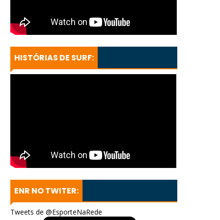
HISTÓRIAS DE SURF:
ENR NO TWITER:
Tweets de @EsporteNaRede