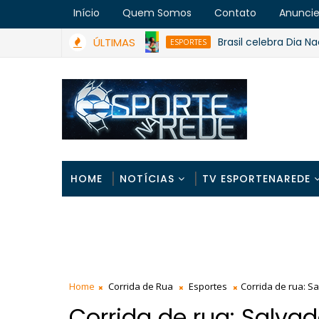
Início
Quem Somos
Contato
Anunci
ÚLTIMAS
Brasil celebra Dia Nacional
ESPORTES
HOME
NOTÍCIAS
TV ESPORTENAREDE
Home
Corrida de Rua
Esportes
Corrida de rua: Sa
Corrida de rua: Salvado