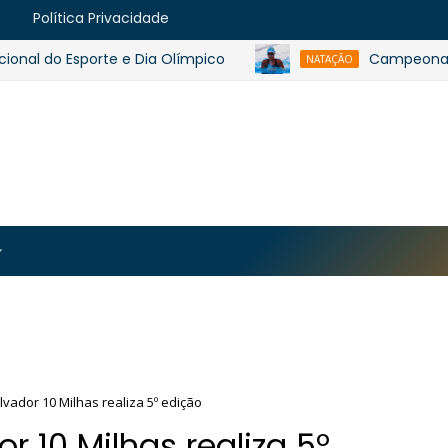
e
Política Privacidade
 do Esporte e Dia Olímpico
Campeonato Baian
NATAÇÃO
https://blogger.googleusercontent.com/img/b/R29vZ2
MJmt46B38UavGLNADlZPp3WJsawKLw0eY0plU_7i0QrHK
-apyh9bjwiQOCE5l5b6G_CmilR3ZALUtTpTnUsybFk3YLAy
lvador 10 Milhas realiza 5º edição
r 10 Milhas realiza 5º