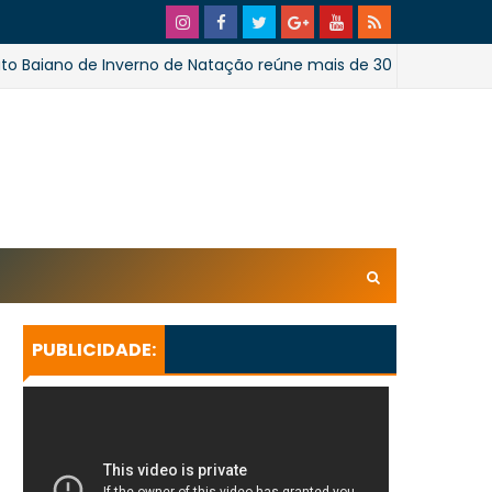
o de Inverno de Natação reúne mais de 300 atletas em Salva
xl/AVvXsEhpiMTi6Ud0ZPaRvj2gtk4tZYSHqzVBdE4E1UnB6T
U_lkXHkEEuuRY2u5oUwfnStqyXsLtpoqGhFBAQQsxBa4
KeBGQgp3qcO0oH/s728SaoJoao2026SSufotur.gif
PUBLICIDADE: