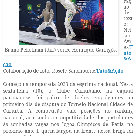
raç
ão
de
text
o:
Nel
son
Ayr
es/
F
Bruno Pekelman (dir.) vence Henrique Garrigós.
ato
&A
ção
Colaboração de foto: Rosele Sanchotene
/
Fato&Ação
Começou a temporada 2023 da esgrima nacional. Nesta
sexta-feira (10), o Clube Curitibano, na capital
paranaense, foi palco de duelos empolgantes no
primeiro dia de disputa do Torneio Nacional Cidade de
Curitiba. A competição vale posições no ranking
nacional, acirrando a competitividade dos postulantes
às sonhadas vagas nos Jogos Olímpicos de Paris, no
próximo ano. E quem largou na frente nessa briga foi