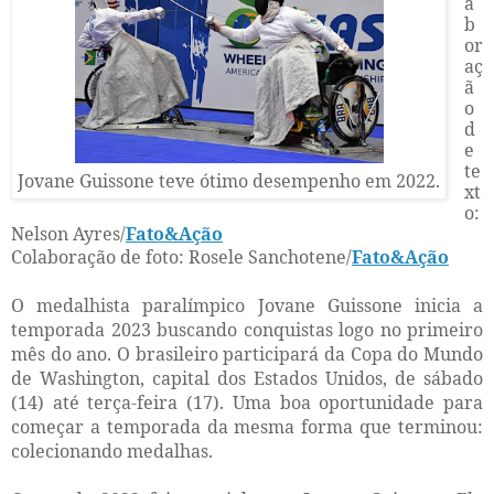
a
b
or
aç
ã
o
d
e
te
Jovane Guissone teve ótimo desempenho em 2022.
xt
o:
Nelson Ayres/
Fato&Ação
Colaboração de foto: Rosele Sanchotene
/
Fato&Ação
O medalhista paralímpico Jovane Guissone inicia a
temporada 2023 buscando conquistas logo no primeiro
mês do ano. O brasileiro participará da Copa do Mundo
de Washington, capital dos Estados Unidos, de sábado
(14) até terça-feira (17). Uma boa oportunidade para
começar a temporada da mesma forma que terminou:
colecionando medalhas.