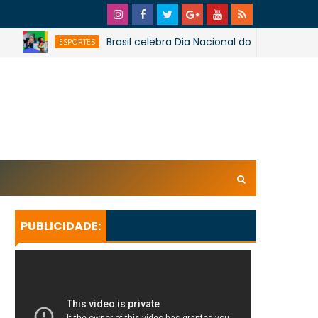
Brasil celebra Dia Nacional do Esporte e Dia Olím
ESPORTES
xl/AVvXsEhpiMTi6Ud0ZPaRvj2gtk4tZYSHqzVBdE4E1UnB6T
U_lkXHkEEuuRY2u5oUwfnStqyXsLtpoqGhFBAQQsxBa4
KeBGQgp3qcO0oH/s728SaoJoao2026SSufotur.gif
PUBLICIDADE: