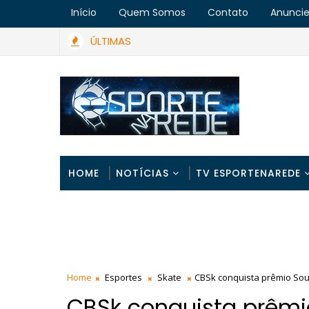
Início
Quem Somos
Contato
Anunci
ÚLTIMAS
HOME
NOTÍCIAS
TV ESPORTENAREDE
Home
Esportes
Skate
CBSk conquista prêmio Sou d
CBSk conquista prêmi