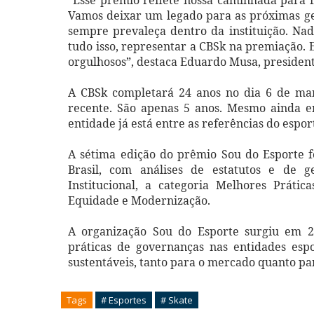
“Esse prêmio reflete nossa caminhada para fo
Vamos deixar um legado para as próximas ger
sempre prevaleça dentro da instituição. Nad
tudo isso, representar a CBSk na premiação.
orgulhosos”, destaca Eduardo Musa, presiden
A CBSk completará 24 anos no dia 6 de ma
recente. São apenas 5 anos. Mesmo ainda e
entidade já está entre as referências do esport
A sétima edição do prêmio Sou do Esporte f
Brasil, com análises de estatutos e de g
Institucional, a categoria Melhores Prátic
Equidade e Modernização.
A organização Sou do Esporte surgiu em 2
práticas de governanças nas entidades espo
sustentáveis, tanto para o mercado quanto pa
Tags
# Esportes
# Skate