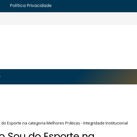
e
Política Privacidade
https://blogger.googleusercontent.com/img/b/R29vZ2
MJmt46B38UavGLNADlZPp3WJsawKLw0eY0plU_7i0QrHK
-apyh9bjwiQOCE5l5b6G_CmilR3ZALUtTpTnUsybFk3YLAy
o Esporte na categoria Melhores Práticas - Integridade Institucional
o Sou do Esporte na