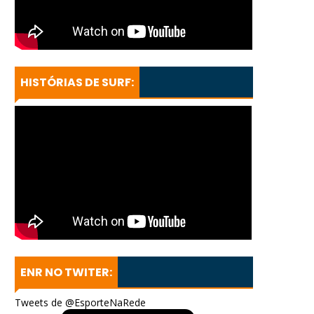
HISTÓRIAS DE SURF:
ENR NO TWITER:
Tweets de @EsporteNaRede