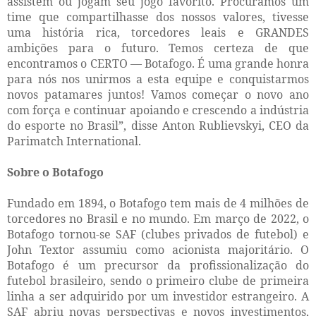
assistem ou jogam seu jogo favorito. Procuramos um
time que compartilhasse dos nossos valores, tivesse
uma história rica, torcedores leais e GRANDES
ambições para o futuro. Temos certeza de que
encontramos o CERTO — Botafogo. É uma grande honra
para nós nos unirmos a esta equipe e conquistarmos
novos patamares juntos! Vamos começar o novo ano
com força e continuar apoiando e crescendo a indústria
do esporte no Brasil”, disse Anton Rublievskyi, CEO da
Parimatch International.
Sobre o Botafogo
Fundado em 1894, o Botafogo tem mais de 4 milhões de
torcedores no Brasil e no mundo. Em março de 2022, o
Botafogo tornou-se SAF (clubes privados de futebol) e
John Textor assumiu como acionista majoritário. O
Botafogo é um precursor da profissionalização do
futebol brasileiro, sendo o primeiro clube de primeira
linha a ser adquirido por um investidor estrangeiro. A
SAF abriu novas perspectivas e novos investimentos,