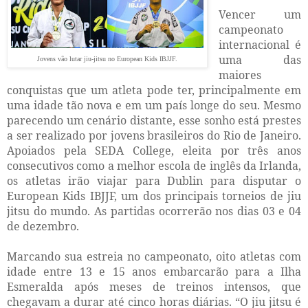
Vencer um
campeonato
internacional é
uma das
Jovens vão lutar jiu-jitsu no European Kids IBJJF.
maiores
conquistas que um atleta pode ter, principalmente em
uma idade tão nova e em um país longe do seu. Mesmo
parecendo um cenário distante, esse sonho está prestes
a ser realizado por jovens brasileiros do Rio de Janeiro.
Apoiados pela SEDA College, eleita por três anos
consecutivos como a melhor escola de inglês da Irlanda,
os atletas irão viajar para Dublin para disputar o
European Kids IBJJF, um dos principais torneios de jiu
jitsu do mundo. As partidas ocorrerão nos dias 03 e 04
de dezembro.
Marcando sua estreia no campeonato, oito atletas com
idade entre 13 e 15 anos embarcarão para a Ilha
Esmeralda após meses de treinos intensos, que
chegavam a durar até cinco horas diárias. “O jiu jitsu é