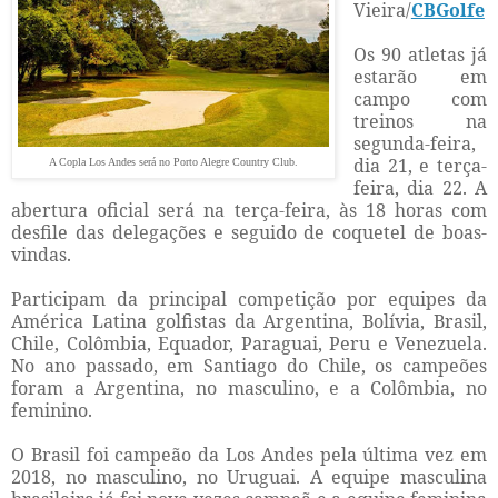
Vieira/
CBGolfe
Os 90 atletas já
estarão em
campo com
treinos na
segunda-feira,
dia 21, e terça-
A Copla Los Andes será no Porto Alegre Country Club.
feira, dia 22. A
abertura oficial será na terça-feira, às 18 horas com
desfile das delegações e seguido de coquetel de boas-
vindas.
Participam da principal competição por equipes da
América Latina golfistas da Argentina, Bolívia, Brasil,
Chile, Colômbia, Equador, Paraguai, Peru e Venezuela.
No ano passado, em Santiago do Chile, os campeões
foram a Argentina, no masculino, e a Colômbia, no
feminino.
O Brasil foi campeão da Los Andes pela última vez em
2018, no masculino, no Uruguai. A equipe masculina