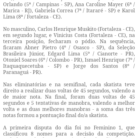
Orlando (5ª / Campinas - SP), Ana Caroline Mayer (6ª /
Marica - RJ), Gabriela Correa (7ª / Itararé - SP) e Karol
Lima (8ª / Fortaleza - CE).
No masculino, Carlos Henrique Muskito (Fortaleza - CE),
em segundo lugar, e Vinicius Costa (Fortaleza - CE), na
terceira posição, fecharam o pódio. Na sequência,
ficaram Abner Pietro (4º / Osasco - SP), da Seleção
Brasileira Júnior, Edgard Lima (5º / Cianorte - PR),
Otoniel Soares (6º / Colombo - PR), Ismael Henrique (7º /
Itaquaquecetuba - SP) e Jorge dos Santos (8º /
Paranaguá - PR).
Nas eliminatórias e na semifinal, cada skatista teve
direito a realizar duas voltas de 45 segundos, valendo a
de maior nota. Na final, foram duas voltas de 45
segundos e 5 tentativas de manobra, valendo a melhor
volta e as duas melhores manobras - a soma das três
notas formou a pontuação final do/a skatista.
A primeira disputa do dia foi no Feminino 1, que
classificou 8 nomes para a decisão da competição.