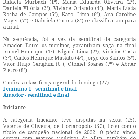
Rafaela Murbach (1ª), Maria Eduarda Oliveira (2ª),
Daniela Vitória (3ª), Viviane Orlando (4ª), Maria Lúcia
Rocha de Campos (5ª), Karol Lima (6ª), Ana Caroline
Mayer (7ª) e Gabriela Correa (8ª) se classificaram para
a final.
Na sequência, foi a vez da semifinal da categoria
Amador. Entre os meninos, garantiram vaga na final
Ismael Henrique (1º), Edgard Lima (2º), Vinicius Costa
(3º), Carlos Henrique Muskito (4º), Jorge dos Santos (5º),
Vitor Hugo Genghini (6º), Otoniel Soares (7º) e Abner
Pietro (8º).
Confira a classificação geral do domingo (27):
Feminino 1 - semifinal e final
Amador - semifinal e final
Iniciante
A categoria Iniciante teve disputas na sexta (25).
Vicente de Oliveira, de Florianópolis (SC), ficou com o
título de campeão nacional de 2022. O pódio ainda
contou com Marcos Medeiros da Silva, também de