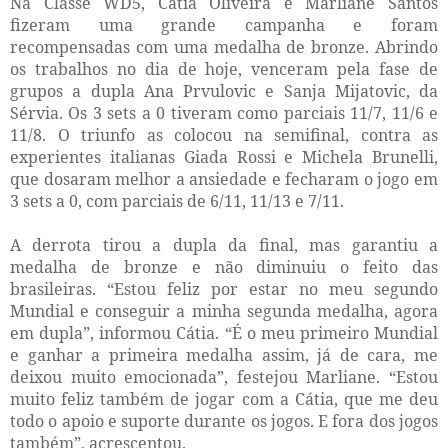
Na Classe WD5, Cátia Oliveira e Marliane Santos
fizeram uma grande campanha e foram
recompensadas com uma medalha de bronze. Abrindo
os trabalhos no dia de hoje, venceram pela fase de
grupos a dupla Ana Prvulovic e Sanja Mijatovic, da
Sérvia. Os 3 sets a 0 tiveram como parciais 11/7, 11/6 e
11/8. O triunfo as colocou na semifinal, contra as
experientes italianas Giada Rossi e Michela Brunelli,
que dosaram melhor a ansiedade e fecharam o jogo em
3 sets a 0, com parciais de 6/11, 11/13 e 7/11.
A derrota tirou a dupla da final, mas garantiu a
medalha de bronze e não diminuiu o feito das
brasileiras. “Estou feliz por estar no meu segundo
Mundial e conseguir a minha segunda medalha, agora
em dupla”, informou Cátia. “É o meu primeiro Mundial
e ganhar a primeira medalha assim, já de cara, me
deixou muito emocionada”, festejou Marliane. “Estou
muito feliz também de jogar com a Cátia, que me deu
todo o apoio e suporte durante os jogos. E fora dos jogos
também”, acrescentou.