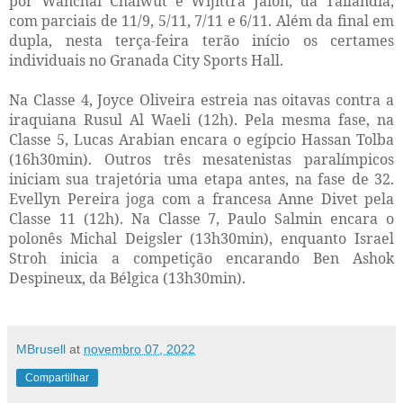
por Wanchai Chaiwut e Wijittra Jaion, da Tailândia,
com parciais de 11/9, 5/11, 7/11 e 6/11. Além da final em
dupla, nesta terça-feira terão início os certames
individuais no Granada City Sports Hall.
Na Classe 4, Joyce Oliveira estreia nas oitavas contra a
iraquiana Rusul Al Waeli (12h). Pela mesma fase, na
Classe 5, Lucas Arabian encara o egípcio Hassan Tolba
(16h30min). Outros três mesatenistas paralímpicos
iniciam sua trajetória uma etapa antes, na fase de 32.
Evellyn Pereira joga com a francesa Anne Divet pela
Classe 11 (12h). Na Classe 7, Paulo Salmin encara o
polonês Michal Deigsler (13h30min), enquanto Israel
Stroh inicia a competição encarando Ben Ashok
Despineux, da Bélgica (13h30min).
MBrusell
at
novembro 07, 2022
Compartilhar