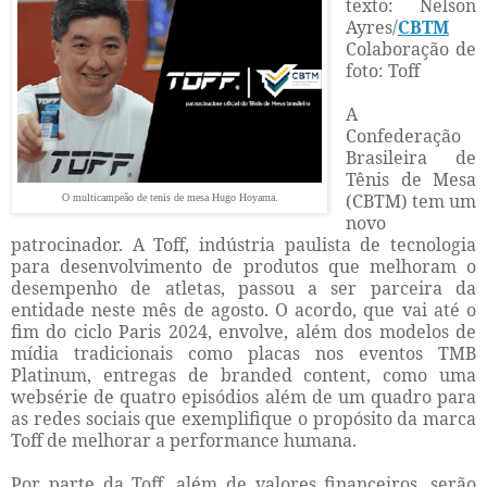
texto: Nelson
Ayres/
CBTM
Colaboração de
foto: Toff
A
Confederação
Brasileira de
Tênis de Mesa
(CBTM) tem um
O multicampeão de tenis de mesa Hugo Hoyama.
novo
patrocinador. A Toff, indústria paulista de tecnologia
para desenvolvimento de produtos que melhoram o
desempenho de atletas, passou a ser parceira da
entidade neste mês de agosto. O acordo, que vai até o
fim do ciclo Paris 2024, envolve, além dos modelos de
mídia tradicionais como placas nos eventos TMB
Platinum, entregas de branded content, como uma
websérie de quatro episódios além de um quadro para
as redes sociais que exemplifique o propósito da marca
Toff de melhorar a performance humana.
Por parte da Toff, além de valores financeiros, serão