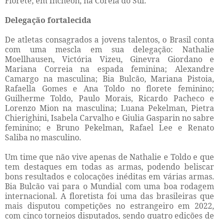
Florete, em Incheon, na Coreia do Sul.
Delegação fortalecida
De atletas consagrados a jovens talentos, o Brasil conta
com uma mescla em sua delegação: Nathalie
Moellhausen, Victória Vizeu, Ginevra Giordano e
Mariana Correia na espada feminina; Alexandre
Camargo na masculina; Bia Bulcão, Mariana Pistoia,
Rafaella Gomes e Ana Toldo no florete feminino;
Guilherme Toldo, Paulo Morais, Ricardo Pacheco e
Lorenzo Mion na masculina; Luana Pekelman, Pietra
Chierighini, Isabela Carvalho e Giulia Gasparin no sabre
feminino; e Bruno Pekelman, Rafael Lee e Renato
Saliba no masculino.
Um time que não vive apenas de Nathalie e Toldo e que
tem destaques em todas as armas, podendo beliscar
bons resultados e colocações inéditas em várias armas.
Bia Bulcão vai para o Mundial com uma boa rodagem
internacional. A floretista foi uma das brasileiras que
mais disputou competições no estrangeiro em 2022,
com cinco torneios disputados, sendo quatro edições de