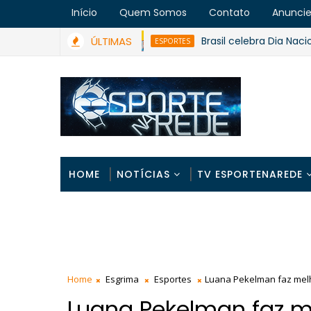
Início
Quem Somos
Contato
Anunci
ÚLTIMAS
Brasil celebra Dia Nacional do
ESPORTES
HOME
NOTÍCIAS
TV ESPORTENAREDE
Home
Esgrima
Esportes
Luana Pekelman faz melh
Luana Pekelman faz 