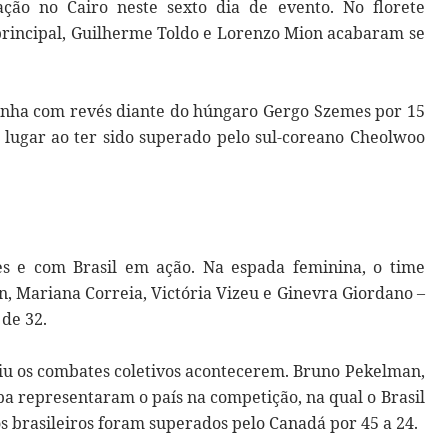
ação no Cairo neste sexto dia de evento. No florete
principal, Guilherme Toldo e Lorenzo Mion acabaram se
panha com revés diante do húngaro Gergo Szemes por 15
º lugar ao ter sido superado pelo sul-coreano Cheolwoo
es e com Brasil em ação. Na espada feminina, o time
n, Mariana Correia, Victória Vizeu e Ginevra Giordano –
 de 32.
iu os combates coletivos acontecerem. Bruno Pekelman,
ba representaram o país na competição, na qual o Brasil
s brasileiros foram superados pelo Canadá por 45 a 24.