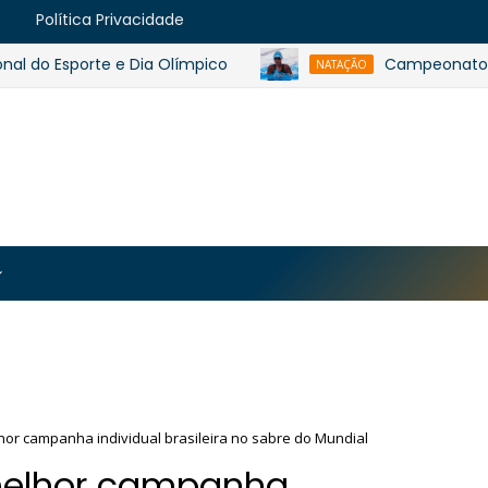
e
Política Privacidade
 Esporte e Dia Olímpico
Campeonato Baiano d
NATAÇÃO
https://blogger.googleusercontent.com/img/b/R29vZ2
MJmt46B38UavGLNADlZPp3WJsawKLw0eY0plU_7i0QrHK
-apyh9bjwiQOCE5l5b6G_CmilR3ZALUtTpTnUsybFk3YLAy
or campanha individual brasileira no sabre do Mundial
melhor campanha