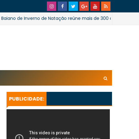
e Inverno de Natação reúne mais de 300 atletas em Salvador
xl/AVvXsEhpiMTi6Ud0ZPaRvj2gtk4tZYSHqzVBdE4E1UnB6T
U_lkXHkEEuuRY2u5oUwfnStqyXsLtpoqGhFBAQQsxBa4
KeBGQgp3qcO0oH/s728SaoJoao2026SSufotur.gif
PUBLICIDADE: