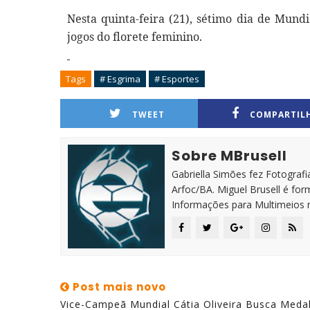
Nesta quinta-feira (21), sétimo dia de Mundi
jogos do florete feminino.
Tags
# Esgrima
# Esportes
TWEET
COMPARTIL
Sobre MBrusell
Gabriella Simões fez Fotografia
Arfoc/BA. Miguel Brusell é f
Informações para Multimeios 
Post mais novo
Vice-Campeã Mundial Cátia Oliveira Busca Meda