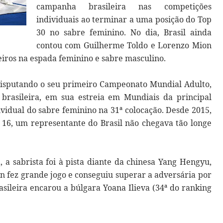
campanha brasileira nas competições
individuais ao terminar a uma posição do Top
30 no sabre feminino. No dia, Brasil ainda
contou com Guilherme Toldo e Lorenzo Mion
leiros na espada feminino e sabre masculino.
isputando o seu primeiro Campeonato Mundial Adulto,
brasileira, em sua estreia em Mundiais da principal
ividual do sabre feminino na 31ª colocação. Desde 2015,
16, um representante do Brasil não chegava tão longe
, a sabrista foi à pista diante da chinesa Yang Hengyu,
 fez grande jogo e conseguiu superar a adversária por
asileira encarou a búlgara Yoana Ilieva (34ª do ranking