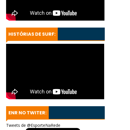
HISTÓRIAS DE SURF:
ENR NO TWITER:
Tweets de @EsporteNaRede