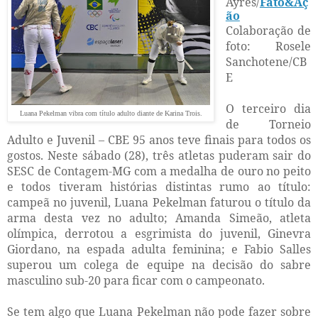
Ayres/
Fato&Aç
ão
Colaboração de
foto: Rosele
Sanchotene/CB
E
O terceiro dia
Luana Pekelman vibra com título adulto diante de Karina Trois.
de Torneio
Adulto e Juvenil – CBE 95 anos teve finais para todos os
gostos. Neste sábado (28), três atletas puderam sair do
SESC de Contagem-MG com a medalha de ouro no peito
e todos tiveram histórias distintas rumo ao título:
campeã no juvenil, Luana Pekelman faturou o título da
arma desta vez no adulto; Amanda Simeão, atleta
olímpica, derrotou a esgrimista do juvenil, Ginevra
Giordano, na espada adulta feminina; e Fabio Salles
superou um colega de equipe na decisão do sabre
masculino sub-20 para ficar com o campeonato.
Se tem algo que Luana Pekelman não pode fazer sobre