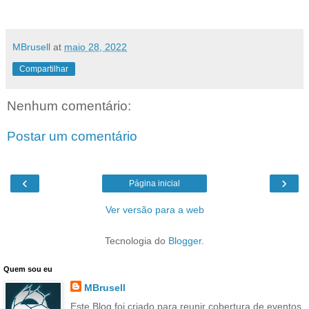
MBrusell
at
maio 28, 2022
Compartilhar
Nenhum comentário:
Postar um comentário
‹
›
Página inicial
Ver versão para a web
Tecnologia do
Blogger
.
Quem sou eu
MBrusell
Este Blog foi criado para reunir cobertura de eventos