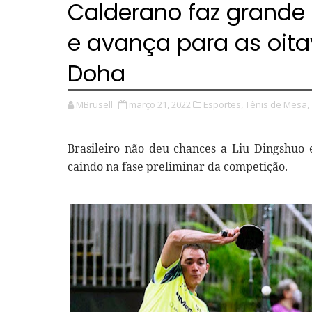
Calderano faz grande 
e avança para as oit
Doha
MBrusell
março 21, 2022
Esportes,
Tênis de Mesa,
Brasileiro não deu chances a Liu Dingshuo 
caindo na fase preliminar da competição.