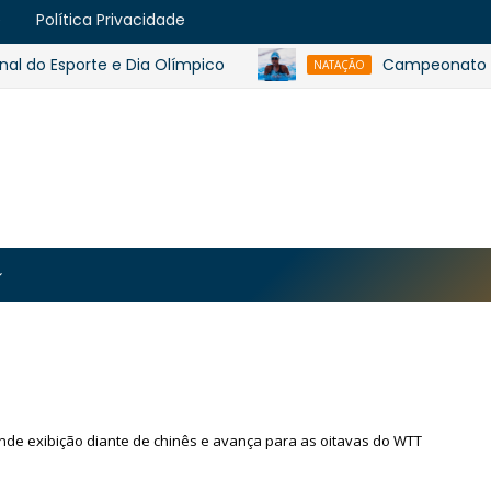
e
Política Privacidade
Esporte e Dia Olímpico
Campeonato Baiano de
NATAÇÃO
https://blogger.googleusercontent.com/img/b/R29vZ2
MJmt46B38UavGLNADlZPp3WJsawKLw0eY0plU_7i0QrHK
-apyh9bjwiQOCE5l5b6G_CmilR3ZALUtTpTnUsybFk3YLAy
nde exibição diante de chinês e avança para as oitavas do WTT