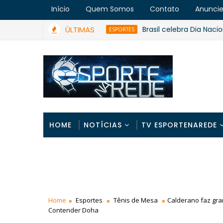
Início
Quem Somos
Contato
Anunci
ÚLTIMAS
Brasil celebra Dia Nacional do 
ESPORTES
HOME
NOTÍCIAS
TV ESPORTENAREDE
Home
Esportes
Tênis de Mesa
Calderano faz gra
Contender Doha