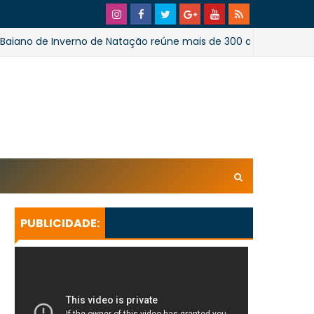
 Inverno de Natação reúne mais de 300 atletas em Salvador
xl/AVvXsEhpiMTi6Ud0ZPaRvj2gtk4tZYSHqzVBdE4E1UnB6T
U_lkXHkEEuuRY2u5oUwfnStqyXsLtpoqGhFBAQQsxBa4
KeBGQgp3qcO0oH/s728SaoJoao2026SSufotur.gif
PUBLICIDADE: