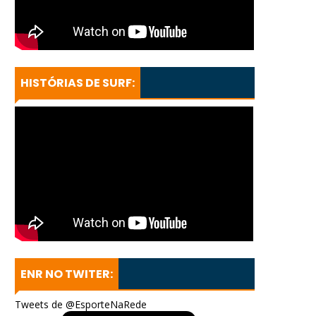
HISTÓRIAS DE SURF:
ENR NO TWITER:
Tweets de @EsporteNaRede