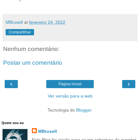
MBrusell
at
fevereiro 24, 2022
Compartilhar
Nenhum comentário:
Postar um comentário
‹
›
Página inicial
Ver versão para a web
Tecnologia do
Blogger
.
Quem sou eu
MBrusell
Este Blog foi criado para reunir cobertura de eventos