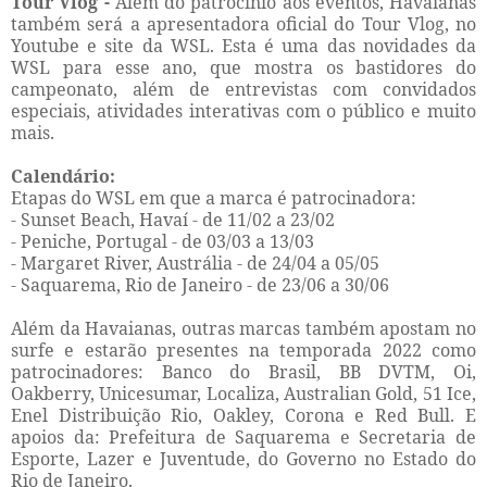
Tour Vlog -
Além do patrocínio aos eventos, Havaianas
também será a apresentadora oficial do Tour Vlog, no
Youtube e site da WSL. Esta é uma das novidades da
WSL para esse ano, que mostra os bastidores do
campeonato, além de entrevistas com convidados
especiais, atividades interativas com o público e muito
mais.
Calendário:
Etapas do WSL em que a marca é patrocinadora:
- Sunset Beach, Havaí - de 11/02 a 23/02
- Peniche, Portugal - de 03/03 a 13/03
- Margaret River, Austrália - de 24/04 a 05/05
- Saquarema, Rio de Janeiro - de 23/06 a 30/06
Além da Havaianas, outras marcas também apostam no
surfe e estarão presentes na temporada 2022 como
patrocinadores: Banco do Brasil, BB DVTM, Oi,
Oakberry, Unicesumar, Localiza, Australian Gold, 51 Ice,
Enel Distribuição Rio, Oakley, Corona e Red Bull. E
apoios da: Prefeitura de Saquarema e Secretaria de
Esporte, Lazer e Juventude, do Governo no Estado do
Rio de Janeiro.