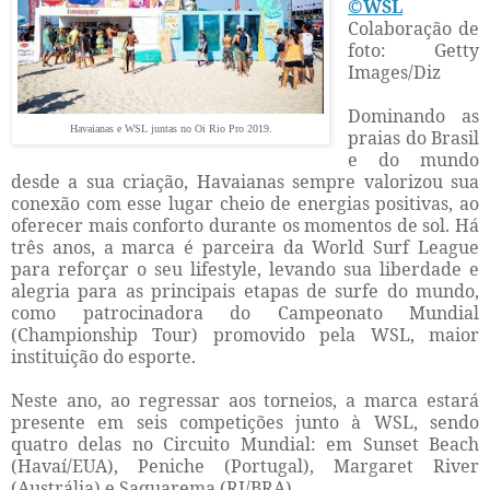
©WSL
Colaboração de
foto: Getty
Images/Diz
Dominando as
Havaianas e WSL juntas no Oi Rio Pro 2019.
praias do Brasil
e do mundo
desde a sua criação, Havaianas sempre valorizou sua
conexão com esse lugar cheio de energias positivas, ao
oferecer mais conforto durante os momentos de sol. Há
três anos, a marca é parceira da World Surf League
para reforçar o seu lifestyle, levando sua liberdade e
alegria para as principais etapas de surfe do mundo,
como patrocinadora do Campeonato Mundial
(Championship Tour) promovido pela WSL, maior
instituição do esporte.
Neste ano, ao regressar aos torneios, a marca estará
presente em seis competições junto à WSL, sendo
quatro delas no Circuito Mundial: em Sunset Beach
(Havaí/EUA), Peniche (Portugal), Margaret River
(Austrália) e Saquarema (RJ/BRA).