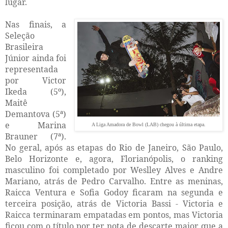
lugar.
Nas finais, a
Seleção
Brasileira
Júnior ainda foi
representada
por Victor
Ikeda (5º),
Maitê
Demantova (5ª)
e Marina
A Liga Amadora de Bowl (LAB) chegou à última etapa.
Brauner (7ª).
No geral, após as etapas do Rio de Janeiro, São Paulo,
Belo Horizonte e, agora, Florianópolis, o ranking
masculino foi completado por Weslley Alves e Andre
Mariano, atrás de Pedro Carvalho. Entre as meninas,
Raicca Ventura e Sofia Godoy ficaram na segunda e
terceira posição, atrás de Victoria Bassi - Victoria e
Raicca terminaram empatadas em pontos, mas Victoria
ficou com o título por ter nota de descarte maior que a