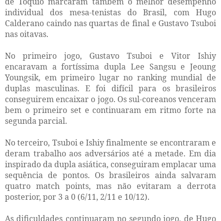
de Tóquio marcaram também o melhor desempenho
individual dos mesa-tenistas do Brasil, com Hugo
Calderano caindo nas quartas de final e Gustavo Tsuboi
nas oitavas.
No primeiro jogo, Gustavo Tsuboi e Vitor Ishiy
encaravam a fortíssima dupla Lee Sangsu e Jeoung
Youngsik, em primeiro lugar no ranking mundial de
duplas masculinas. E foi difícil para os brasileiros
conseguirem encaixar o jogo. Os sul-coreanos venceram
bem o primeiro set e continuaram em ritmo forte na
segunda parcial.
No terceiro, Tsuboi e Ishiy finalmente se encontraram e
deram trabalho aos adversários até a metade. Em dia
inspirado da dupla asiática, conseguiram emplacar uma
sequência de pontos. Os brasileiros ainda salvaram
quatro match points, mas não evitaram a derrota
posterior, por 3 a 0 (6/11, 2/11 e 10/12).
As dificuldades continuaram no segundo jogo, de Hugo