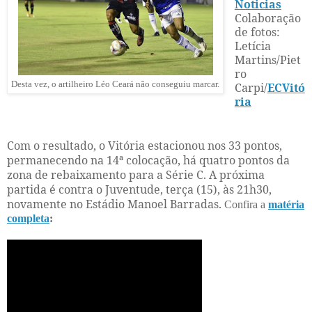
Noticias
Colaboração
de fotos:
Letícia
Martins/Piet
ro
Desta vez, o artilheiro Léo Ceará não conseguiu marcar.
Carpi/
ECVitó
ria
Com o resultado, o Vitória estacionou nos 33 pontos,
permanecendo na 14ª colocação, há quatro pontos da
zona de rebaixamento para a Série C. A próxima
partida é contra o Juventude, terça (15), às 21h30,
novamente no Estádio Manoel Barradas.
Confira a
matéria
completa
: