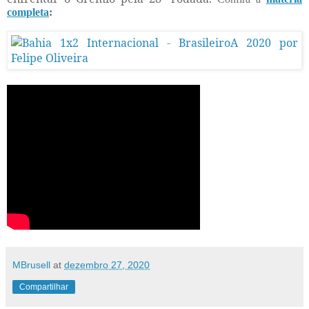
completa
:
MBrusell
at
dezembro 27, 2020
Compartilhar