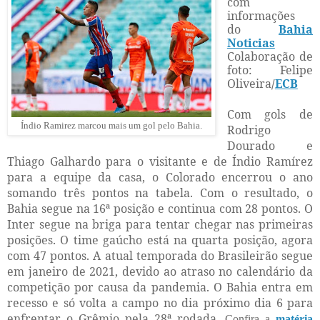
com
informações
do
Bahia
Noticias
Colaboração de
foto: Felipe
Oliveira
/
ECB
Com gols de
Índio Ramirez marcou mais um gol pelo Bahia.
Rodrigo
Dourado e
Thiago Galhardo para o visitante e de Índio Ramírez
para a equipe da casa, o Colorado encerrou o ano
somando três pontos na tabela. Com o resultado, o
Bahia segue na 16ª posição e continua com 28 pontos. O
Inter segue na briga para tentar chegar nas primeiras
posições. O time gaúcho está na quarta posição, agora
com 47 pontos.
A atual temporada do Brasileirão segue
em janeiro de 2021, devido ao atraso no calendário da
competição por causa da pandemia. O Bahia entra em
recesso e só volta a campo no dia próximo dia 6 para
enfrentar o Grêmio pela 28ª rodada.
Confira a
matéria